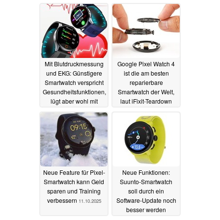
24.01.2026
Mit Blutdruckmessung
Google Pixel Watch 4
und EKG: Günstigere
ist die am besten
Smartwatch verspricht
reparierbare
Gesundheitsfunktionen,
Smartwatch der Welt,
lügt aber wohl mit
laut iFixit-Teardown
Blutzuckermessung
13.10.2025
23.11.2025
Neue Feature für Pixel-
Neue Funktionen:
Smartwatch kann Geld
Suunto-Smartwatch
sparen und Training
soll durch ein
verbessern
Software-Update noch
11.10.2025
besser werden
29.09.2025