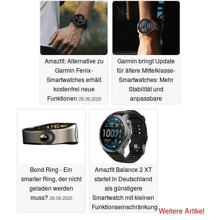
Amazfit: Alternative zu
Garmin bringt Update
Garmin Fenix-
für ältere Mittelklasse-
Smartwatches erhält
Smartwatches: Mehr
kostenfrei neue
Stabilität und
Funktionen
anpassbare
29.09.2025
Benachrichtigungen
29.09.2025
Bond Ring - Ein
Amazfit Balance 2 XT
smarter Ring, der nicht
startet in Deutschland
geladen werden
als günstigere
muss?
Smartwatch mit kleinen
29.09.2025
Funktionseinschränkungen
Weitere Artikel
29.09.2025