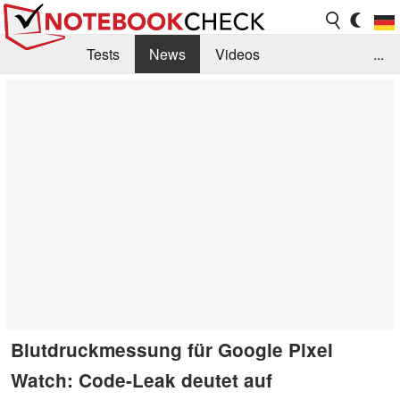
Tests
News
Videos
...
Benchmarks & Tech
Externe Tests
Kaufberatung
Deals
Suche
Jobs
Forum
Blutdruckmessung für Google Pixel
Watch: Code-Leak deutet auf