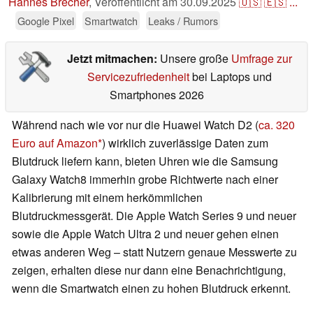
Hannes Brecher
,
Veröffentlicht am
30.09.2025
🇺🇸
🇪🇸
...
Google Pixel
Smartwatch
Leaks / Rumors
Jetzt mitmachen:
Unsere große
Umfrage zur
Servicezufriedenheit
bei Laptops und
Smartphones 2026
Während nach wie vor nur die Huawei Watch D2 (
ca. 320
Euro auf Amazon
) wirklich zuverlässige Daten zum
Blutdruck liefern kann, bieten Uhren wie die Samsung
Galaxy Watch8 immerhin grobe Richtwerte nach einer
Kalibrierung mit einem herkömmlichen
Blutdruckmessgerät. Die Apple Watch Series 9 und neuer
sowie die Apple Watch Ultra 2 und neuer gehen einen
etwas anderen Weg – statt Nutzern genaue Messwerte zu
zeigen, erhalten diese nur dann eine Benachrichtigung,
wenn die Smartwatch einen zu hohen Blutdruck erkennt.