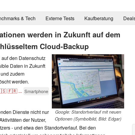
nchmarks & Tech
Externe Tests
Kaufberatung
Deal
mationen werden in Zukunft auf dem
schlüsseltem Cloud-Backup
 auf den Datenschutz
sible Daten in Zukunft
t und zudem
löscht werden.
🇸
🇫🇷
...
Smartphone
nden Dienste nicht nur
Google: Standortverlauf mit neuen
Optionen (Symbolbild, Bild: Edgar)
ktivitäten der Nutzer,
zers - und etwa den Standortverlauf. Bei den