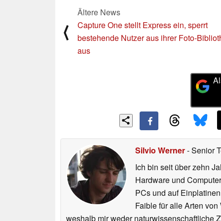
Ältere News
Capture One stellt Express ein, sperrt
⟨
bestehende Nutzer aus ihrer Foto-Biblio
aus
Al
Silvio Werner
- Senior 
Ich bin seit über zehn J
Hardware und ComputerBa
PCs und auf Einplatinen
Faible für alle Arten vo
weshalb mir weder naturwissenschaftliche 