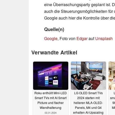
eine Überraschungsparty geplant ist. D
auch die Steuerungsmöglichkeiten für 
Google auch hier die Kontrolle über d
Quelle(n)
Google
, Foto von
Edgar
auf
Unsplash
Verwandte Artikel
Roku enthüllt Mini-LED
LG OLED Smart TVs
Smart TVs mit AI Smart
2024 starten mit
sma
Picture und flacher
helleren MLA-OLED-
9
Wandhalterung
Panels, M4 und G4
Mi
erhalten AI-Upscaling
03.01.2024