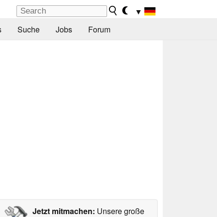
▼
s
Suche
Jobs
Forum
Jetzt mitmachen:
Unsere große