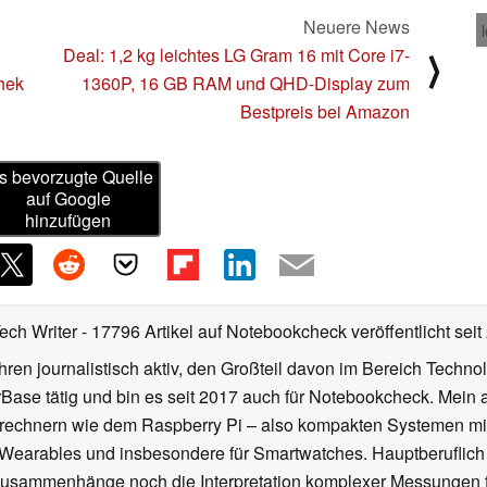
Neuere News
Deal: 1,2 kg leichtes LG Gram 16 mit Core i7-
⟩
thek
1360P, 16 GB RAM und QHD-Display zum
Bestpreis bei Amazon
s bevorzugte Quelle
auf Google
hinzufügen
Tech Writer
- 17796 Artikel auf Notebookcheck veröffentlicht
seit
ahren journalistisch aktiv, den Großteil davon im Bereich Techn
se tätig und bin es seit 2017 auch für Notebookcheck. Mein ak
rechnern wie dem Raspberry Pi – also kompakten Systemen mit
n Wearables und insbesondere für Smartwatches. Hauptberuflich
Zusammenhänge noch die Interpretation komplexer Messungen f