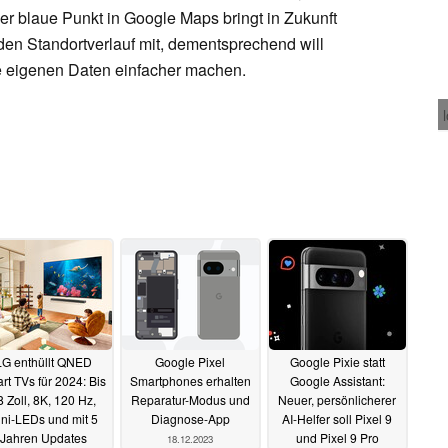
er blaue Punkt in Google Maps bringt in Zukunft
den Standortverlauf mit, dementsprechend will
ie eigenen Daten einfacher machen.
LG enthüllt QNED
Google Pixel
Google Pixie statt
rt TVs für 2024: Bis
Smartphones erhalten
Google Assistant:
8 Zoll, 8K, 120 Hz,
Reparatur-Modus und
Neuer, persönlicherer
ni-LEDs und mit 5
Diagnose-App
AI-Helfer soll Pixel 9
Jahren Updates
und Pixel 9 Pro
18.12.2023