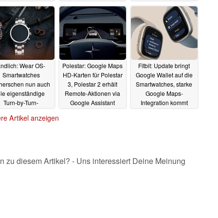
aufwerten
01.01.2024
16.12.2023
ndlich: Wear OS-
Polestar: Google Maps
Fitbit: Update bringt
Smartwatches
HD-Karten für Polestar
Google Wallet auf die
herschen nun auch
3, Polestar 2 erhält
Smartwatches, starke
ie eigenständige
Remote-Aktionen via
Google Maps-
Turn-by-Turn-
Google Assistant
Integration kommt
igation via Google
demnächst
07.01.2023
15.11.2022
re Artikel anzeigen
Maps
08.01.2023
n zu diesem Artikel? - Uns interessiert Deine Meinung