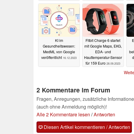
und 4K 144 Hz
03.01.2024
KI im
Fitbit Charge 6 startet
E
Gesundheitswesen:
mit Google Maps, EKG,
MedML von Google
EDA- und
be
veröffentlicht
Hauttemperatur-Sensor
d
16.12.2023
für 159 Euro
28.09.2023
Nav
Weite
2 Kommentare im Forum
Fragen, Anregungen, zusätzliche Informatione
(auch ohne Anmeldung möglich)!
Alle 2 Kommentare lesen
/
Antworten
Diesen Artikel kommentieren / Antworten