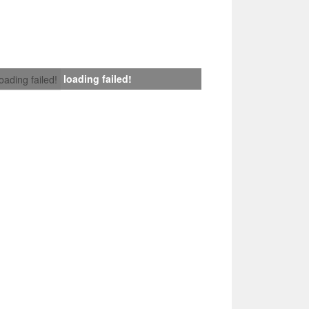
loading failed!
loading failed!