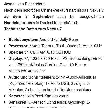
Joseph von Eichendorff.
Nach dem sofortigen Online-Verkaufsstart ist das Nexus 7
ab dem 3. September
auch bei ausgewählten
Handelspartnern
in Deutschland erhältlich.
Technische Daten zum Nexus 7
Betriebssystem:
Android 4.1 Jelly Bean
Prozessor:
Nvidia Tegra 3, T30L, Quad-Core, 1,2 GHz
Speicher:
1 GB RAM, 8/16 GB ROM
Display:
7", 1.280 x 800 Pixel, IPS, Betrachtungswinkel
von 178°, kratzfestes Corning Glas, 10-Finger-
Multitouch, 400 cd/m²
Audio und Schnittstellen:
2-in-1-Audio-Anschluss
(Kopfhörer/Mikrofon), 1x Micro-USB, 2x digitales
Mikrofon, 2x Lautsprecher, 1x Dockinganschluss
Kamera:
1.2-MPixel-Kamera vorne
Sensoren:
G-Sensor, Lichtsensor, Gyroskop, E-