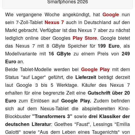
Smartphones 2026
Wie vergangene Woche angekündigt, hat
Google
nun
sein 7-Zoll-Tablet
Nexus 7
auch in Deutschland auf den
Markt gebracht. Verfügbar ist das Nexus 7 aber zu nächst
lediglich online über Googles
Play Store
. Google bietet
das Nexus 7 mit 8 GByte Speicher für
199 Euro
, als
Modellvariante mit
16 GByte
zu einem Preis von
249
Euro
an.
Beide Tablet-Modelle werden bei
Google Play
mit dem
Status "auf Lager" geführt, die
Lieferzeit
beträgt derzeit
laut Google 3 bis 5 Werktage. Käufer des Nexus 7
erhalten für eine begrenzte Zeit eine
Gutschrift über 20
Euro
zum Einlösen auf
Google Play.
Zudem befinden
sich auf dem Nexus-Tablet die abspielbereiten Kino-
Blockbuster
"Transformers 3"
sowie
drei Klassiker der
deutschen Literatur
: Goethes "Faust", Lessings "Emilia
Galotti" sowie "Aus dem Leben eines Taugenichts" von