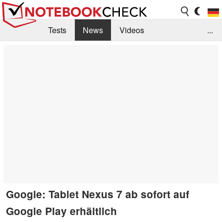
Tests
News
Videos
...
Benchmarks & Tech
Externe Tests
Kaufberatung
Deals
Suche
Jobs
Forum
Google: Tablet Nexus 7 ab sofort auf
Google Play erhältlich