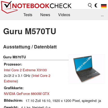
Tests
News
Videos
...
Benchmarks & Tech
Externe Tests
Guru M570TU
Kaufberatung
Deals
Suche
Jobs
Ausstattung / Datenblatt
Forum
Guru M570TU
Prozessor
Intel Core 2 Extreme X9100
2c/2t 2 x 3.1 GHz (
Intel Core 2
Extreme
)
Grafikkarte
NVIDIA GeForce 8800M GTX
Bildschirm
17.10 Zoll 16:10, 1920 x 1200 Pixel, spiegelnd: ja
Gewicht
4.1 kg, Netzteil: 0 g