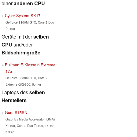
einer
anderen CPU
Cyber System SX17
GeForce 8800M GTX, Core 2 Duo
P8400
Geräte mit der
selben
GPU
und/oder
Bildschirmgröße
Bullman E-Klasse 6 Extreme
17u
GeForce 8800M GTX, Core 2
Extreme QX9300, 5.4 kg
Laptops des
selben
Herstellers
Guru S15SN
Graphics Media Accelerator (GMA)
X3100, Core 2 Duo T8100, 15.40",
3.3 kg