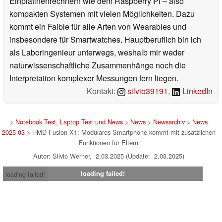
Einplatinenrechnern wie dem Raspberry Pi – also
kompakten Systemen mit vielen Möglichkeiten. Dazu
kommt ein Faible für alle Arten von Wearables und
insbesondere für Smartwatches. Hauptberuflich bin ich
als Laboringenieur unterwegs, weshalb mir weder
naturwissenschaftliche Zusammenhänge noch die
Interpretation komplexer Messungen fern liegen.
Kontakt:
silvio39191
,
LinkedIn
>
Notebook Test, Laptop Test und News
>
News
>
Newsarchiv
>
News
2025-03
> HMD Fusion X1: Modulares Smartphone kommt mit zusätzlichen
Funktionen für Eltern
Autor: Silvio Werner, 2.03.2025 (Update: 2.03.2025)
loading failed!
loading failed!