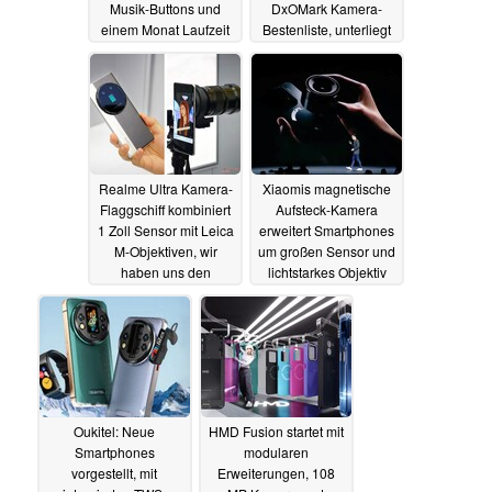
Musik-Buttons und
DxOMark Kamera-
einem Monat Laufzeit
Bestenliste, unterliegt
Google Pixel 8
03.03.2025
03.03.2025
Realme Ultra Kamera-
Xiaomis magnetische
Flaggschiff kombiniert
Aufsteck-Kamera
1 Zoll Sensor mit Leica
erweitert Smartphones
M-Objektiven, wir
um großen Sensor und
haben uns den
lichtstarkes Objektiv
Prototyp angeschaut
02.03.2025
03.03.2025
Oukitel: Neue
HMD Fusion startet mit
Smartphones
modularen
vorgestellt, mit
Erweiterungen, 108