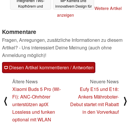
integrierten TWS-
MP Kamera und
Kopfhörern und
innovativem Design für
Weitere Artikel
Smartwatch,
249 Euro
05.09.2024
anzeigen
modularem Aufbau
und Beamer
06.01.2025
Kommentare
Fragen, Anregungen, zusätzliche Informationen zu diesem
Artikel? - Uns interessiert Deine Meinung (auch ohne
Anmeldung möglich)!
Diesen Artikel kommentieren / Antworten
Ältere News
Neuere News
Xiaomi Buds 5 Pro (Wi-
Eufy E15 und E18:
Fi): ANC-Ohrhörer
Ankers Mähroboter-
⟨
⟩
unterstützen aptX
Debut startet mit Rabatt
Lossless und funken
in den Vorverkauf
optional mit WLAN