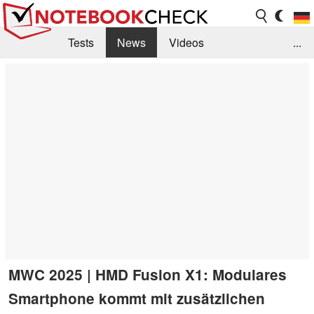
Tests
News
Videos
...
Benchmarks & Tech
Externe Tests
Kaufberatung
Deals
Suche
Jobs
Forum
MWC 2025 | HMD Fusion X1: Modulares
Smartphone kommt mit zusätzlichen