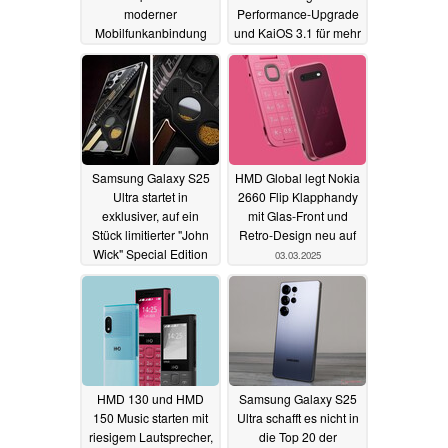
moderner
Performance-Upgrade
Mobilfunkanbindung
und KaiOS 3.1 für mehr
Apps
14.09.2025
13.05.2025
Samsung Galaxy S25
HMD Global legt Nokia
Ultra startet in
2660 Flip Klapphandy
exklusiver, auf ein
mit Glas-Front und
Stück limitierter "John
Retro-Design neu auf
Wick" Special Edition
03.03.2025
04.03.2025
HMD 130 und HMD
Samsung Galaxy S25
150 Music starten mit
Ultra schafft es nicht in
riesigem Lautsprecher,
die Top 20 der