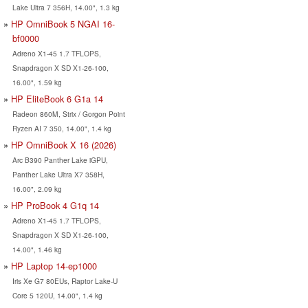
Lake Ultra 7 356H, 14.00", 1.3 kg
HP OmniBook 5 NGAI 16-
bf0000
Adreno X1-45 1.7 TFLOPS,
Snapdragon X SD X1-26-100,
16.00", 1.59 kg
HP EliteBook 6 G1a 14
Radeon 860M, Strix / Gorgon Point
Ryzen AI 7 350, 14.00", 1.4 kg
HP OmniBook X 16 (2026)
Arc B390 Panther Lake iGPU,
Panther Lake Ultra X7 358H,
16.00", 2.09 kg
HP ProBook 4 G1q 14
Adreno X1-45 1.7 TFLOPS,
Snapdragon X SD X1-26-100,
14.00", 1.46 kg
HP Laptop 14-ep1000
Iris Xe G7 80EUs, Raptor Lake-U
Core 5 120U, 14.00", 1.4 kg