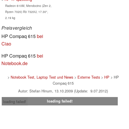
Radeon 610M, Mendocino (Zen 2,
Ryzen 7020) R3 7320U, 17.30",
2.19 kg
Preisvergleich
HP Compaq 615
bei
Ciao
HP Compaq 615
bei
Notebook.de
>
Notebook Test, Laptop Test und News
>
Externe Tests
>
HP
> HP
Compaq 615
Autor: Stefan Hinum, 13.10.2009 (Update: 9.07.2012)
loading failed!
loading failed!