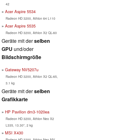
42
Acer Aspire 5534
Radeon HD 3200, Athlon 64 L110
Acer Aspire 5535
Radeon HD 3200, Athlon X2 QL-60
Geräte mit der
selben
GPU
und/oder
Bildschirmgröße
Gateway NV5207u
Radeon HD 3200, Athlon X2 QL-65,
3.1 kg
Geräte mit der
selben
Grafikkarte
HP Pavilion dm3-1020ea
Radeon HD 3200, Athlon Neo X2
L335, 13.30", 2 kg
MSI X430
Radeon HD 3200, Athlon Neo MV-