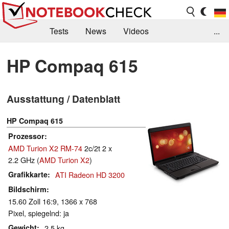
Tests
News
Videos
...
Benchmarks & Tech
Externe Tests
HP Compaq 615
Kaufberatung
Deals
Suche
Jobs
Ausstattung / Datenblatt
Forum
HP Compaq 615
Prozessor
AMD Turion X2 RM-74
2c/2t 2 x
2.2 GHz (
AMD Turion X2
)
Grafikkarte
ATI Radeon HD 3200
Bildschirm
15.60 Zoll 16:9, 1366 x 768
Pixel, spiegelnd: ja
Gewicht
2.5 kg