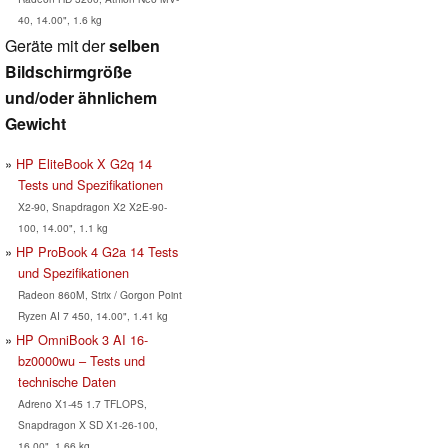
40, 14.00", 1.6 kg
Geräte mit der
selben
Bildschirmgröße
und/oder ähnlichem
Gewicht
HP EliteBook X G2q 14
Tests und Spezifikationen
X2-90, Snapdragon X2 X2E-90-
100, 14.00", 1.1 kg
HP ProBook 4 G2a 14 Tests
und Spezifikationen
Radeon 860M, Strix / Gorgon Point
Ryzen AI 7 450, 14.00", 1.41 kg
HP OmniBook 3 AI 16-
bz0000wu – Tests und
technische Daten
Adreno X1-45 1.7 TFLOPS,
Snapdragon X SD X1-26-100,
16.00", 1.66 kg