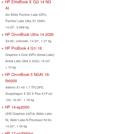
HP EliteBook X G2i 14 NG
AI
Arc B390 Panther Lake iGPU,
Panther Lake Ultra X7 358H,
14.00", 0.998 kg
HP OmniBook Ultra 14 2026
X2-90, unknown, 14.00", 1.27 kg
HP ProBook 4 G1i 16
Graphics 4-Core iGPU (Arrow Lake),
Arrow Lake Ultra 5 225U, 16.00",
1.74 kg
HP OmniBook 5 NGAI 16-
fb0000
Adreno X1-45 1.7 TFLOPS,
Snapdragon X SD X Plus X1P-42-
100, 16.00", 1.79 kg
HP 14-ep2000
UHD Graphics 24EUs (Alder Lake-
N), Alder Lake-N Processor N150,
14.00", 1.45 kg
HP 17-cp2000ng