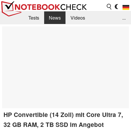
Tests
News
Videos
...
Benchmarks & Tech
Externe Tests
Kaufberatung
Deals
Suche
Jobs
Forum
HP Convertible (14 Zoll) mit Core Ultra 7,
32 GB RAM, 2 TB SSD im Angebot