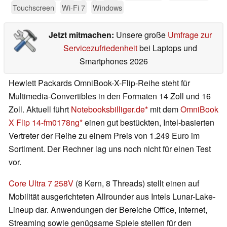
Touchscreen
Wi-Fi 7
Windows
Jetzt mitmachen:
Unsere große
Umfrage zur
Servicezufriedenheit
bei Laptops und
Smartphones 2026
Hewlett Packards OmniBook-X-Flip-Reihe steht für
Multimedia-Convertibles in den Formaten 14 Zoll und 16
Zoll. Aktuell führt
Notebooksbilliger.de
mit dem
OmniBook
X Flip 14-fm0178ng
einen gut bestückten, Intel-basierten
Vertreter der Reihe zu einem Preis von 1.249 Euro im
Sortiment. Der Rechner lag uns noch nicht für einen Test
vor.
Core Ultra 7 258V
(8 Kern, 8 Threads) stellt einen auf
Mobilität ausgerichteten Allrounder aus Intels Lunar-Lake-
Lineup dar. Anwendungen der Bereiche Office, Internet,
Streaming sowie genügsame Spiele stellen für den