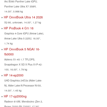
Arc B390 Panther Lake iGPU,
Panther Lake Ultra X7 358H,
14.00", 0.998 kg
HP OmniBook Ultra 14 2026
X2-90, unknown, 14.00", 1.27 kg
HP ProBook 4 G1i 16
Graphics 4-Core iGPU (Arrow Lake),
Arrow Lake Ultra 5 225U, 16.00",
1.74 kg
HP OmniBook 5 NGAI 16-
fb0000
Adreno X1-45 1.7 TFLOPS,
Snapdragon X SD X Plus X1P-42-
100, 16.00", 1.79 kg
HP 14-ep2000
UHD Graphics 24EUs (Alder Lake-
N), Alder Lake-N Processor N150,
14.00", 1.45 kg
HP 17-cp2000ng
Radeon 610M, Mendocino (Zen 2,
Ryzen 7020) R3 7320U, 17.30",