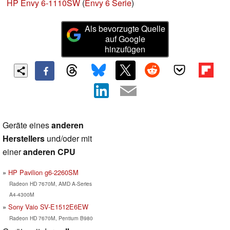
HP Envy 6-1110SW
(
Envy 6 Serie
)
Als bevorzugte Quelle
auf Google
hinzufügen
Geräte eines
anderen
Herstellers
und/oder mit
einer
anderen CPU
HP Pavilion g6-2260SM
Radeon HD 7670M, AMD A-Series
A4-4300M
Sony Vaio SV-E1512E6EW
Radeon HD 7670M, Pentium B980