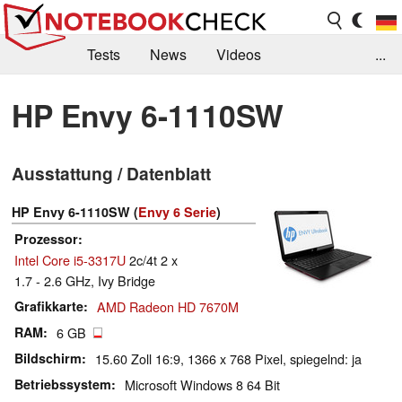
Tests
News
Videos
...
Benchmarks & Tech
Externe Tests
HP Envy 6-1110SW
Kaufberatung
Deals
Suche
Jobs
Ausstattung / Datenblatt
Forum
HP Envy 6-1110SW (
Envy 6 Serie
)
Prozessor
Intel Core i5-3317U
2c/4t 2 x
1.7 - 2.6 GHz, Ivy Bridge
Grafikkarte
AMD Radeon HD 7670M
RAM
6 GB
Bildschirm
15.60 Zoll 16:9, 1366 x 768 Pixel, spiegelnd: ja
Betriebssystem
Microsoft Windows 8 64 Bit