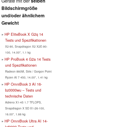
Geräte mit der
selben
Bildschirmgröße
und/oder ähnlichem
Gewicht
HP EliteBook X G2q 14
Tests und Spezifikationen
X2-90, Snapdragon X2 X2E-90-
100, 14.00", 1.1 kg
HP ProBook 4 G2a 14 Tests
und Spezifikationen
Radeon 860M, Strix / Gorgon Point
Ryzen AI 7 450, 14.00", 1.41 kg
HP OmniBook 3 AI 16-
bz0000wu – Tests und
technische Daten
Adreno X1-45 1.7 TFLOPS,
Snapdragon X SD X1-26-100,
16.00", 1.66 kg
HP OmniBook Ultra AI 14-
kd0000 Tests und