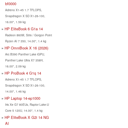
bf0000
Adreno X1-45 1.7 TFLOPS,
Snapdragon X SD X1-26-100,
16.00", 1.59 kg
HP EliteBook 6 G1a 14
Radeon 860M, Strix / Gorgon Point
Ryzen AI 7 350, 14.00", 1.4 kg
HP OmniBook X 16 (2026)
Arc B390 Panther Lake iGPU,
Panther Lake Ultra X7 358H,
16.00", 2.09 kg
HP ProBook 4 G1q 14
Adreno X1-45 1.7 TFLOPS,
Snapdragon X SD X1-26-100,
14.00", 1.46 kg
HP Laptop 14-ep1000
Iris Xe G7 80EUs, Raptor Lake-U
Core 5 120U, 14.00", 1.4 kg
HP EliteBook X G2i 14 NG
AI