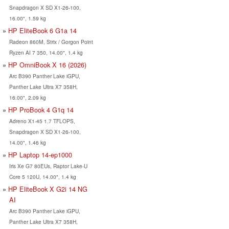
Snapdragon X SD X1-26-100,
16.00", 1.59 kg
HP EliteBook 6 G1a 14
Radeon 860M, Strix / Gorgon Point
Ryzen AI 7 350, 14.00", 1.4 kg
HP OmniBook X 16 (2026)
Arc B390 Panther Lake iGPU,
Panther Lake Ultra X7 358H,
16.00", 2.09 kg
HP ProBook 4 G1q 14
Adreno X1-45 1.7 TFLOPS,
Snapdragon X SD X1-26-100,
14.00", 1.46 kg
HP Laptop 14-ep1000
Iris Xe G7 80EUs, Raptor Lake-U
Core 5 120U, 14.00", 1.4 kg
HP EliteBook X G2i 14 NG
AI
Arc B390 Panther Lake iGPU,
Panther Lake Ultra X7 358H,