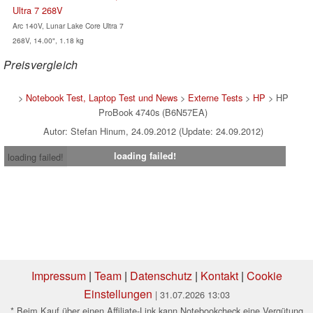
Ultra 7 268V
Arc 140V, Lunar Lake Core Ultra 7
268V, 14.00", 1.18 kg
Preisvergleich
>
Notebook Test, Laptop Test und News
>
Externe Tests
>
HP
> HP
ProBook 4740s (B6N57EA)
Autor: Stefan Hinum, 24.09.2012 (Update: 24.09.2012)
loading failed!
loading failed!
Impressum
|
Team
|
Datenschutz
|
Kontakt
|
Cookie
Einstellungen
| 31.07.2026 13:03
* Beim Kauf über einen Affiliate-Link kann Notebookcheck eine Vergütung