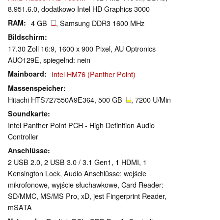
8.951.6.0, dodatkowo Intel HD Graphics 3000
RAM
4 GB
, Samsung DDR3 1600 MHz
Bildschirm
17.30 Zoll 16:9, 1600 x 900 Pixel, AU Optronics
AUO129E, spiegelnd: nein
Mainboard
Intel HM76 (Panther Point)
Massenspeicher
Hitachi HTS727550A9E364, 500 GB
, 7200 U/Min
Soundkarte
Intel Panther Point PCH - High Definition Audio
Controller
Anschlüsse
2 USB 2.0, 2 USB 3.0 / 3.1 Gen1, 1 HDMI, 1
Kensington Lock, Audio Anschlüsse: wejście
mikrofonowe, wyjście słuchawkowe, Card Reader:
SD/MMC, MS/MS Pro, xD, jest Fingerprint Reader,
mSATA