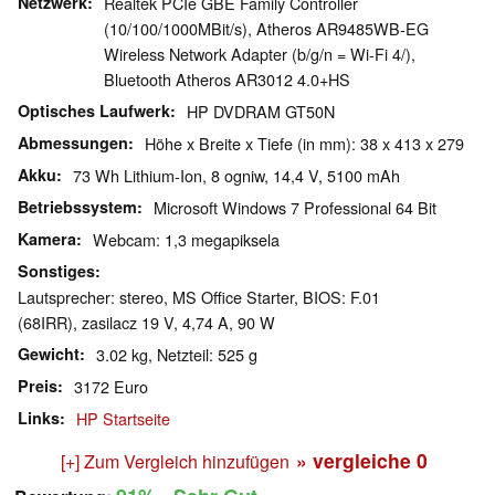
Netzwerk
Realtek PCIe GBE Family Controller
(10/100/1000MBit/s), Atheros AR9485WB-EG
Wireless Network Adapter (b/g/n = Wi-Fi 4/),
Bluetooth Atheros AR3012 4.0+HS
Optisches Laufwerk
HP DVDRAM GT50N
Abmessungen
Höhe x Breite x Tiefe (in mm): 38 x 413 x 279
Akku
73 Wh Lithium-Ion, 8 ogniw, 14,4 V, 5100 mAh
Betriebssystem
Microsoft Windows 7 Professional 64 Bit
Kamera
Webcam: 1,3 megapiksela
Sonstiges
Lautsprecher: stereo, MS Office Starter, BIOS: F.01
(68IRR), zasilacz 19 V, 4,74 A, 90 W
Gewicht
3.02 kg, Netzteil: 525 g
Preis
3172 Euro
Links
HP Startseite
» vergleiche
0
[+] Zum Vergleich hinzufügen