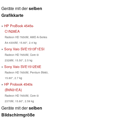
Geräte mit der
selben
Grafikkarte
HP ProBook 4545s-
C1N28EA
Radeon HD 7650M, AMD A-Series
A4-4300M, 15.60", 2.4 kg
Sony Vaio SVE1513F1ESI
Radeon HD 7650M, Core i3
2328M, 15.50", 2.5 kg
Sony Vaio SVE1512E6E
Radeon HD 7650M, Pentium B980,
15.60", 2.7 kg
HP Probook 4540s
(B6N31EA)
Radeon HD 7650M, Core i3
2370M, 15.60", 2.59 kg
Geräte mit der
selben
Bildschirmgröße