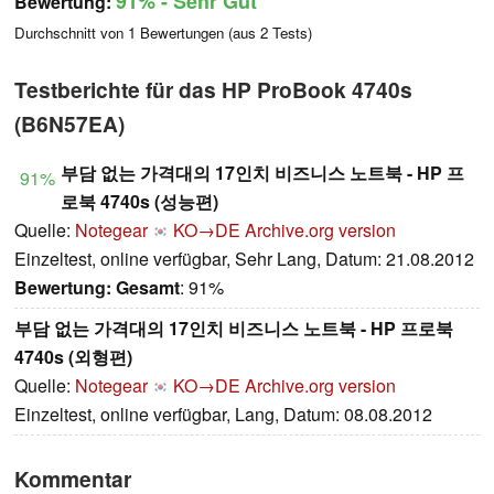
91%
- Sehr Gut
Bewertung:
Durchschnitt von
1
Bewertungen (aus
2
Tests)
Testberichte für das HP ProBook 4740s
(B6N57EA)
부담 없는 가격대의 17인치 비즈니스 노트북 - HP 프
91%
로북 4740s (성능편)
Quelle:
Notegear
KO→DE
Archive.org version
Einzeltest, online verfügbar, Sehr Lang, Datum: 21.08.2012
Bewertung:
Gesamt
: 91%
부담 없는 가격대의 17인치 비즈니스 노트북 - HP 프로북
4740s (외형편)
Quelle:
Notegear
KO→DE
Archive.org version
Einzeltest, online verfügbar, Lang, Datum: 08.08.2012
Kommentar