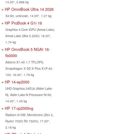
14.00", 0.998 kg
HP OmniBook Ultra 14 2026
X2-90, unknown, 14.00", 1.27 kg
HP ProBook 4 G1i 16
Graphics 4-Core iGPU (Arrow Lake),
Arrow Lake Ultra 5 225U, 16.00",
1.74 kg
HP OmniBook 5 NGAI 16-
fb0000
Adreno X1-45 1.7 TFLOPS,
Snapdragon X SD X Plus X1P-42-
100, 16.00", 1.79 kg
HP 14-ep2000
UHD Graphics 24EUs (Alder Lake-
N), Alder Lake-N Processor N150,
14.00", 1.45 kg
HP 17-cp2000ng
Radeon 610M, Mendocino (Zen 2,
Ryzen 7020) R3 7320U, 17.30",
2.19 kg