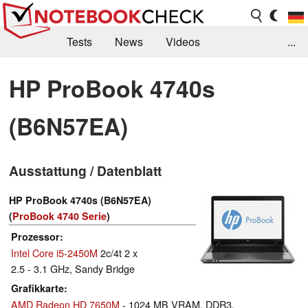
Tests
News
Videos
...
Benchmarks & Tech
Externe Tests
HP ProBook 4740s
Kaufberatung
Deals
Suche
Jobs
(B6N57EA)
Forum
Ausstattung / Datenblatt
HP ProBook 4740s (B6N57EA)
(
ProBook 4740 Serie
)
Prozessor
Intel Core i5-2450M
2c/4t 2 x
2.5 - 3.1 GHz, Sandy Bridge
Grafikkarte
AMD Radeon HD 7650M
- 1024 MB VRAM, DDR3,