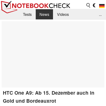
Tests
News
Videos
...
Benchmarks & Tech
Externe Tests
Kaufberatung
Deals
Suche
Jobs
Forum
HTC One A9: Ab 15. Dezember auch in
Gold und Bordeauxrot