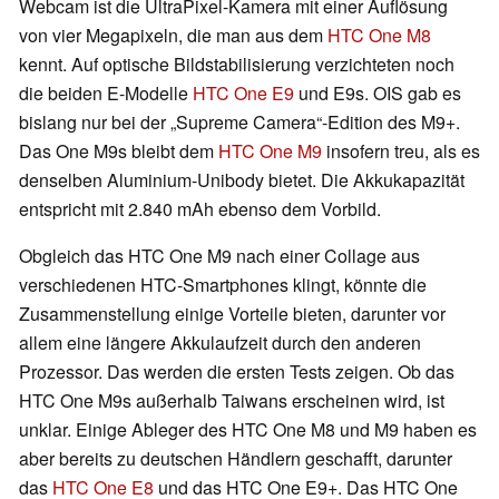
Webcam ist die UltraPixel-Kamera mit einer Auflösung
von vier Megapixeln, die man aus dem
HTC One M8
kennt. Auf optische Bildstabilisierung verzichteten noch
die beiden E-Modelle
HTC One E9
und E9s. OIS gab es
bislang nur bei der „Supreme Camera“-Edition des M9+.
Das One M9s bleibt dem
HTC One M9
insofern treu, als es
denselben Aluminium-Unibody bietet. Die Akkukapazität
entspricht mit 2.840 mAh ebenso dem Vorbild.
Obgleich das HTC One M9 nach einer Collage aus
verschiedenen HTC-Smartphones klingt, könnte die
Zusammenstellung einige Vorteile bieten, darunter vor
allem eine längere Akkulaufzeit durch den anderen
Prozessor. Das werden die ersten Tests zeigen. Ob das
HTC One M9s außerhalb Taiwans erscheinen wird, ist
unklar. Einige Ableger des HTC One M8 und M9 haben es
aber bereits zu deutschen Händlern geschafft, darunter
das
HTC One E8
und das HTC One E9+. Das HTC One