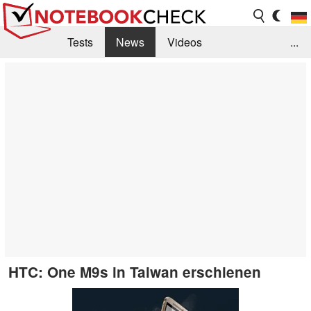
Tests
News
Videos
...
Benchmarks & Tech
Externe Tests
Kaufberatung
Deals
Suche
Jobs
Forum
HTC: One M9s in Taiwan erschienen