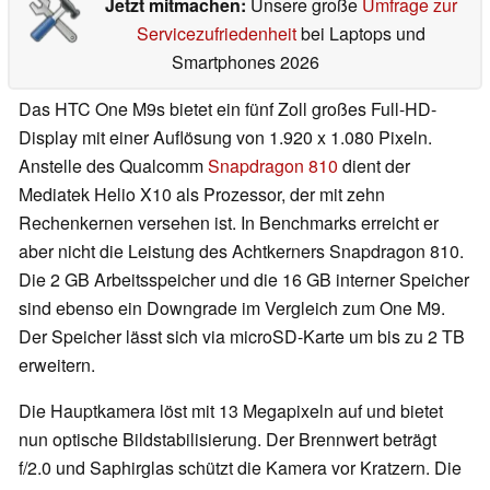
Jetzt mitmachen:
Unsere große
Umfrage zur
Servicezufriedenheit
bei Laptops und
Smartphones 2026
Das HTC One M9s bietet ein fünf Zoll großes Full-HD-
Display mit einer Auflösung von 1.920 x 1.080 Pixeln.
Anstelle des Qualcomm
Snapdragon 810
dient der
Mediatek Helio X10 als Prozessor, der mit zehn
Rechenkernen versehen ist. In Benchmarks erreicht er
aber nicht die Leistung des Achtkerners Snapdragon 810.
Die 2 GB Arbeitsspeicher und die 16 GB interner Speicher
sind ebenso ein Downgrade im Vergleich zum One M9.
Der Speicher lässt sich via microSD-Karte um bis zu 2 TB
erweitern.
Die Hauptkamera löst mit 13 Megapixeln auf und bietet
nun optische Bildstabilisierung. Der Brennwert beträgt
f/2.0 und Saphirglas schützt die Kamera vor Kratzern. Die