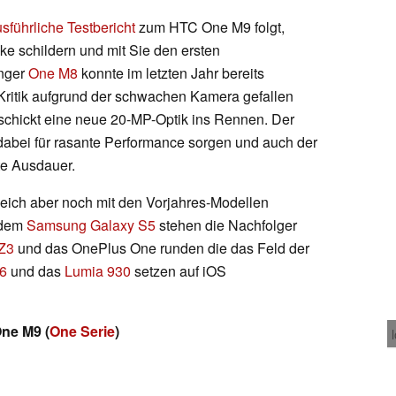
sführliche Testbericht
zum HTC One M9 folgt,
ke schildern und mit Sie den ersten
änger
One M8
konnte im letzten Jahr bereits
Kritik aufgrund der schwachen Kamera gefallen
schickt eine neue 20-MP-Optik ins Rennen. Der
dabei für rasante Performance sorgen und auch der
te Ausdauer.
leich aber noch mit den Vorjahres-Modellen
 dem
Samsung Galaxy S5
stehen die Nachfolger
 Z3
und das OnePlus One runden die das Feld der
6
und das
Lumia 930
setzen auf iOS
ne M9 (
One Serie
)