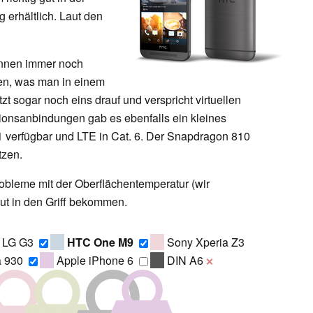
g erhältlich. Laut den
önnen immer noch
en, was man in einem
t sogar noch eins drauf und verspricht virtuellen
onsanbindungen gab es ebenfalls ein kleines
.1 verfügbar und LTE in Cat. 6. Der Snapdragon 810
tzen.
obleme mit der Oberflächentemperatur (wir
ut in den Griff bekommen.
LG G3
HTC One M9
Sony Xperia Z3
 930
Apple iPhone 6
DIN A6
❌