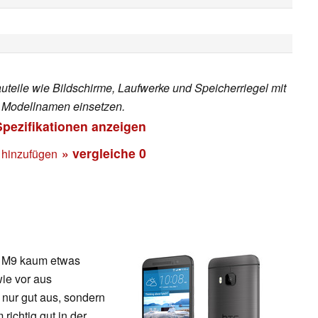
teile wie Bildschirme, Laufwerke und Speicherriegel mit
n Modellnamen einsetzen.
Spezifikationen anzeigen
» vergleiche
0
 hinzufügen
e M9 kaum etwas
ie vor aus
 nur gut aus, sondern
 richtig gut in der