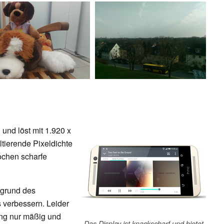
 und löst mit 1.920 x
ltierende Pixeldichte
ochen scharfe
fgrund des
verbessern. Leider
ung nur mäßig und
Das Display ist knackscharf und bietet