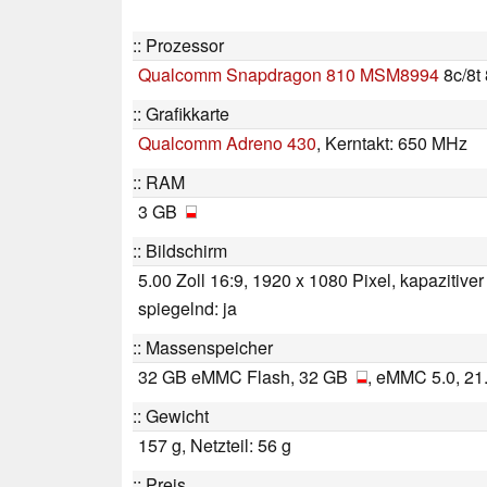
Prozessor
Qualcomm Snapdragon 810 MSM8994
8c/8t
Grafikkarte
Qualcomm Adreno 430
, Kerntakt: 650 MHz
RAM
3 GB
Bildschirm
5.00 Zoll 16:9, 1920 x 1080 Pixel, kapazitiv
spiegelnd: ja
Massenspeicher
32 GB eMMC Flash, 32 GB
, eMMC 5.0, 21
Gewicht
157 g, Netzteil: 56 g
Preis