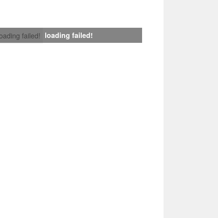
loading failed!
loading failed!