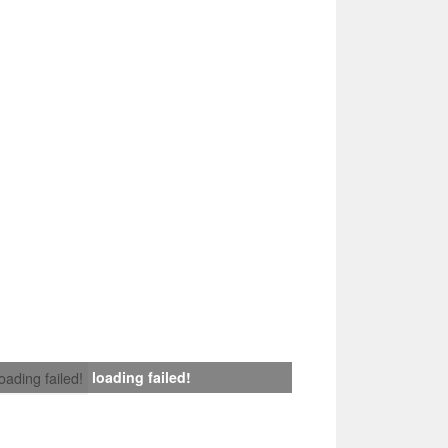
loading failed!
loading failed!