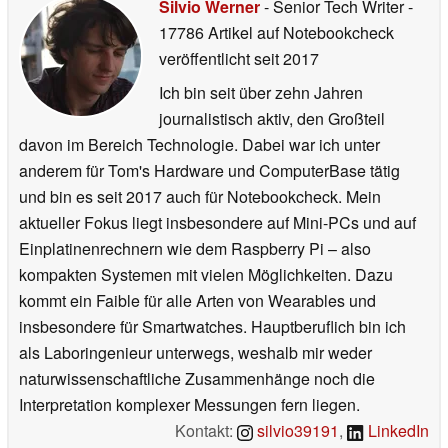
Silvio Werner
- Senior Tech Writer
-
17786 Artikel auf Notebookcheck
veröffentlicht
seit 2017
Ich bin seit über zehn Jahren
journalistisch aktiv, den Großteil
davon im Bereich Technologie. Dabei war ich unter
anderem für Tom's Hardware und ComputerBase tätig
und bin es seit 2017 auch für Notebookcheck. Mein
aktueller Fokus liegt insbesondere auf Mini-PCs und auf
Einplatinenrechnern wie dem Raspberry Pi – also
kompakten Systemen mit vielen Möglichkeiten. Dazu
kommt ein Faible für alle Arten von Wearables und
insbesondere für Smartwatches. Hauptberuflich bin ich
als Laboringenieur unterwegs, weshalb mir weder
naturwissenschaftliche Zusammenhänge noch die
Interpretation komplexer Messungen fern liegen.
Kontakt:
silvio39191
,
LinkedIn