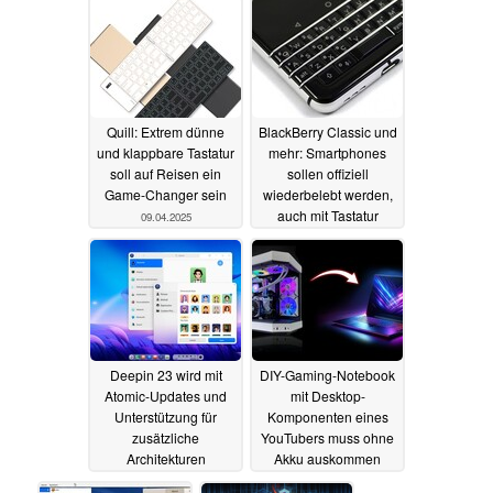
Quill: Extrem dünne
BlackBerry Classic und
und klappbare Tastatur
mehr: Smartphones
soll auf Reisen ein
sollen offiziell
Game-Changer sein
wiederbelebt werden,
auch mit Tastatur
09.04.2025
30.03.2025
Deepin 23 wird mit
DIY-Gaming-Notebook
Atomic-Updates und
mit Desktop-
Unterstützung für
Komponenten eines
zusätzliche
YouTubers muss ohne
Architekturen
Akku auskommen
veröffentlicht
16.08.2024
15.08.2024