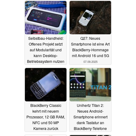
Selbstbau-Handheld:
Q27: Neues
Offenes Projekt setzt
Smartphone ist eine Art
auf Modularität und
BlackBerry-Hommage
kann Desktop-
mit Android 16 und 5G
Betriebssystem nutzen
07.09.2025
09.12.2025
BlackBerry Classic
Unihertz Titan 2:
kehrt mit neuem
Neues Android-
Prozessor, 12 GB RAM,
Smartphone erinnert
NFC und 50 MP
dank Tastatur an
Kamera zurück
BlackBerry-Telefone
05.06.2025
24.05.2025