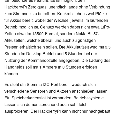
Ein besonderes Feature: Es ist möglich, den
HackberryPi Zero quasi unendlich lange ohne Verbindung
zum Stromnetz zu betreiben. Konkret stehen zwei Plätze
für Akkus bereit, wobei der Wechsel jeweils im laufenden
Betrieb möglich ist. Genutzt werden dabei nicht etwa LiPo-
Zellen etwa im 18500-Format, sondern Nokia BL-5C-
Akkuzellen, welche überall und auch zu günstigen
Preisen erhältlich sein sollen. Die Akkulaufzeit wird mit 3,5
Stunden im Desktop-Betrieb und 5 Stunden bei der
Nutzung der Kommandozeile angegeben. Die Ladung des
Handhelds soll mit 1 Ampere in 3 Stunden erfolgen
können.
Es steht ein Stemma-I2C-Port bereit, wodurch sich
verschiedene Sensoren und Aktoren anschließen lassen.
Ein Speicherkartenslot ist vorhanden, Betriebssysteme
lassen sich dementsprechend auch sehr leicht
ausprobieren. Der HackberryPi kann nicht nur nachgebaut