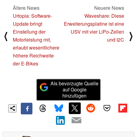
Ältere News
Neuere News
Urtopia: Software-
Waveshare: Diese
Update bringt
Erweiterungsplatine ist eine
Einstellung der
USV mit vier LiPo-Zellen
⟨
⟩
Motorleistung mit,
und I2C
erlaubt wesentlichere
höhere Reichweite
der E-Bikes
Als bevorzugte Quelle
auf Google
hinzufügen