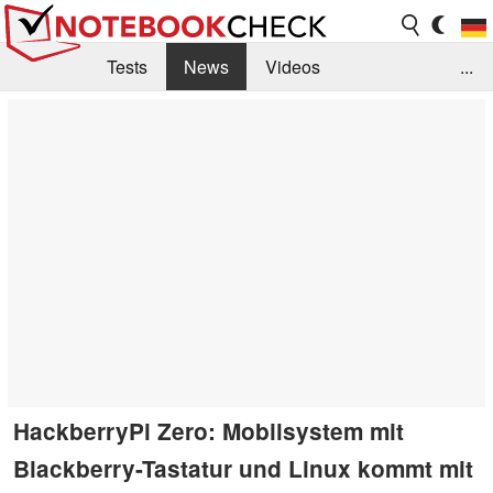
Tests
News
Videos
...
Benchmarks & Tech
Externe Tests
Kaufberatung
Deals
Suche
Jobs
Forum
HackberryPi Zero: Mobilsystem mit
Blackberry-Tastatur und Linux kommt mit