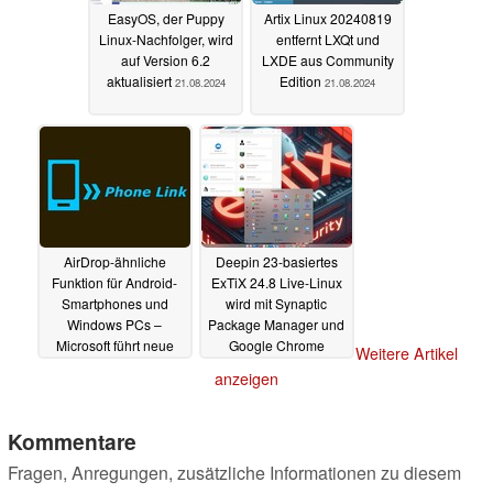
EasyOS, der Puppy
Artix Linux 20240819
Linux-Nachfolger, wird
entfernt LXQt und
auf Version 6.2
LXDE aus Community
aktualisiert
Edition
21.08.2024
21.08.2024
AirDrop-ähnliche
Deepin 23-basiertes
Funktion für Android-
ExTiX 24.8 Live-Linux
Smartphones und
wird mit Synaptic
Windows PCs –
Package Manager und
Microsoft führt neue
Google Chrome
Weitere Artikel
Phone Link-Funktion
veröffentlicht
17.08.2024
anzeigen
ein
17.08.2024
Kommentare
Fragen, Anregungen, zusätzliche Informationen zu diesem