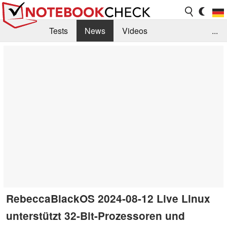
Tests
News
Videos
...
Benchmarks & Tech
Externe Tests
Kaufberatung
Deals
Suche
Jobs
Forum
RebeccaBlackOS 2024-08-12 Live Linux
unterstützt 32-Bit-Prozessoren und