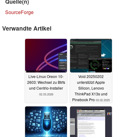
Quelle(n)
SourceForge
Verwandte Artikel
Live-Linux Oreon 10-
Void 20250202
2603: Wechsel zu Btrfs
unterstützt Apple
und Centrio-Installer
Silicon, Lenovo
ThinkPad X13s und
02.03.2026
Pinebook Pro
03.02.2025