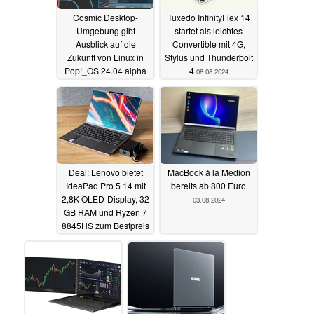
Cosmic Desktop-
Tuxedo InfinityFlex 14
Umgebung gibt
startet als leichtes
Ausblick auf die
Convertible mit 4G,
Zukunft von Linux in
Stylus und Thunderbolt
Pop!_OS 24.04 alpha
4
08.08.2024
09.08.2024
Deal: Lenovo bietet
MacBook á la Medion
IdeaPad Pro 5 14 mit
bereits ab 800 Euro
2,8K-OLED-Display, 32
03.08.2024
GB RAM und Ryzen 7
8845HS zum Bestpreis
an
07.08.2024