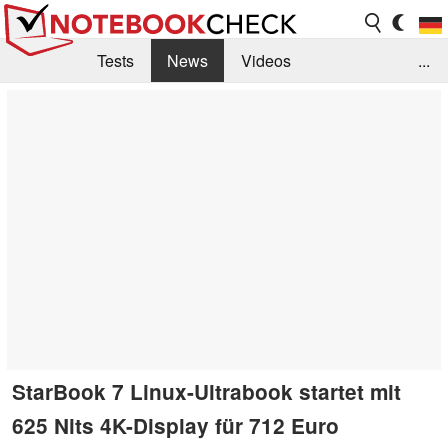
Tests
News
Videos
...
Benchmarks & Tech
Externe Tests
Kaufberatung
Deals
Suche
Jobs
Forum
StarBook 7 Linux-Ultrabook startet mit
625 Nits 4K-Display für 712 Euro