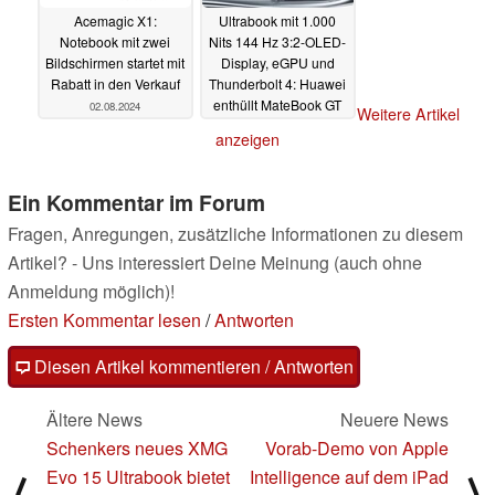
Acemagic X1:
Ultrabook mit 1.000
Notebook mit zwei
Nits 144 Hz 3:2-OLED-
Bildschirmen startet mit
Display, eGPU und
Rabatt in den Verkauf
Thunderbolt 4: Huawei
enthüllt MateBook GT
02.08.2024
Weitere Artikel
14
01.08.2024
anzeigen
Ein Kommentar im Forum
Fragen, Anregungen, zusätzliche Informationen zu diesem
Artikel? - Uns interessiert Deine Meinung (auch ohne
Anmeldung möglich)!
Ersten Kommentar lesen
/
Antworten
Diesen Artikel kommentieren / Antworten
Ältere News
Neuere News
Schenkers neues XMG
Vorab-Demo von Apple
Evo 15 Ultrabook bietet
Intelligence auf dem iPad
⟨
⟩