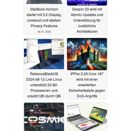
StarBook Horizon
Deepin 23 wird mit
startet mit 3:2-Display,
Atomic-Updates und
coreboot und starken
Unterstützung für
Privacy-Features
zusätzliche
Architekturen
06.01.2026
veröffentlicht
16.08.2024
RebeccaBlackOS
IPFire 2.29 Core 187
2024-08-12 Live Linux
wird mit einer
unterstützt 32-Bit-
erweiterten
Prozessoren und
Sicherheitsstufe gegen
ersetzt Qt5 durch Qt6
DoS-Angriffe
ausgestattet
13.08.2024
12.08.2024