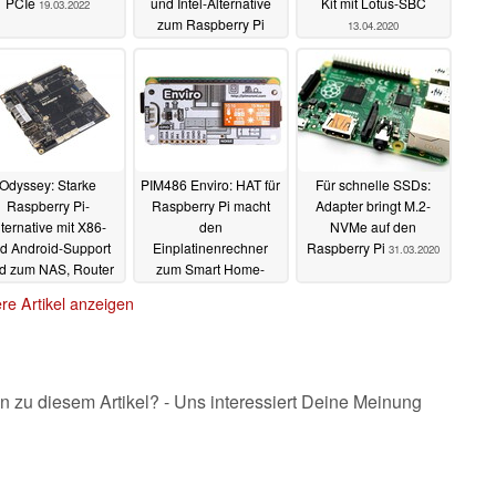
PCIe
und Intel-Alternative
Kit mit Lotus-SBC
19.03.2022
zum Raspberry Pi
13.04.2020
kommt auch als Mini-
PC
16.12.2021
Odyssey: Starke
PIM486 Enviro: HAT für
Für schnelle SSDs:
Raspberry Pi-
Raspberry Pi macht
Adapter bringt M.2-
lternative mit X86-
den
NVMe auf den
d Android-Support
Einplatinenrechner
Raspberry Pi
31.03.2020
rd zum NAS, Router
zum Smart Home-
er zur AI-Plattform
Sensor mit Display
re Artikel anzeigen
03.04.2020
02.04.2020
n zu diesem Artikel? - Uns interessiert Deine Meinung