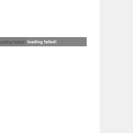
loading failed!
loading failed!