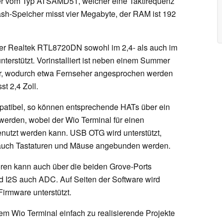
ller vom Typ ATSAMD51, welcher eine Taktfrequenz
ash-Speicher misst vier Megabyte, der RAM ist 192
i der Realtek RTL8720DN sowohl im 2,4- als auch im
nterstützt. Vorinstalliert ist neben einem Summer
ter, wodurch etwa Fernseher angesprochen werden
t 2,4 Zoll.
patibel, so können entsprechende HATs über ein
werden, wobei der Wio Terminal für einen
nutzt werden kann. USB OTG wird unterstützt,
auch Tastaturen und Mäuse angebunden werden.
en kann auch über die beiden Grove-Ports
nd I2S auch ADC. Auf Seiten der Software wird
irmware unterstützt.
em Wio Terminal einfach zu realisierende Projekte