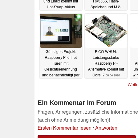
und Linux kommt mit
RK3566, Flash-
Hot-Swap-Akkus
Speicher und M.2-
PCIe-Slot
04.08.2024
26.07.2022
Günstiges Projekt:
PICO-WHU4:
Raspberry Pi öffnet
Leistungsstarke
Türen mit
Raspberry Pi-
A
Gesichtserkennung
Alternative kommt mit
un
und benachrichtigt per
Core i7
wi
06.04.2020
SMS
od
07.04.2020
Weite
Ein Kommentar im Forum
Fragen, Anregungen, zusätzliche Informatione
(auch ohne Anmeldung möglich)!
Ersten Kommentar lesen
/
Antworten