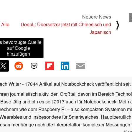
Neuere News
⟩
 Alle
DeepL: Übersetzer jetzt mit Chinesisch und
Japanisch
s bevorzugte Quelle
auf Google
hinzufügen
Tech Writer
- 17844 Artikel auf Notebookcheck veröffentlicht
seit
ahren journalistisch aktiv, den Großteil davon im Bereich Techn
se tätig und bin es seit 2017 auch für Notebookcheck. Mein ak
rechnern wie dem Raspberry Pi – also kompakten Systemen mit
n Wearables und insbesondere für Smartwatches. Hauptberuflich
Zusammenhänge noch die Interpretation komplexer Messungen f