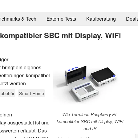
nchmarks & Tech
Externe Tests
Kaufberatung
Deal
-kompatibler SBC mit Display, WiFi
iger
 bringt ein eigenes
rweiterungen kompatibel
etzt werden.
Zubehör
Smart Home
 einen
Wio Terminal: Raspberry Pi-
kompatibler SBC mit Display, WiFi
ay ausgestattet ist und
und IR
sswerten erlaubt. Das