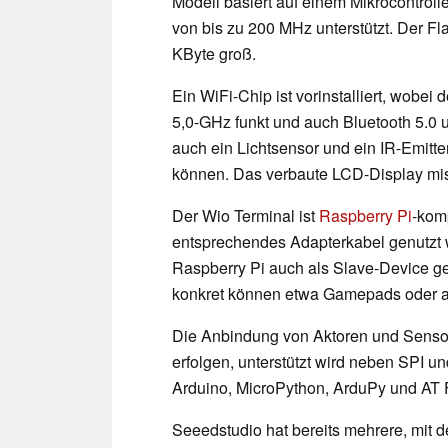
Modell basiert auf einem Mikrocontro
von bis zu 200 MHz unterstützt. Der Fl
KByte groß.
Ein WiFi-Chip ist vorinstalliert, wobe
5,0-GHz funkt und auch Bluetooth 5.0 u
auch ein Lichtsensor und ein IR-Emit
können. Das verbaute LCD-Display miss
Der Wio Terminal ist
Raspberry Pi
-kom
entsprechendes Adapterkabel genutzt 
Raspberry Pi auch als Slave-Device ge
konkret können etwa Gamepads oder 
Die Anbindung von Aktoren und Sensor
erfolgen, unterstützt wird neben SPI u
Arduino, MicroPython, ArduPy und AT F
Seeedstudio hat bereits mehrere, mit d