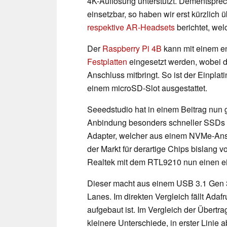
4K-Auflösung unterstützt. Dementsprech
einsetzbar, so haben wir erst kürzlich
respektive AR-Headsets
berichtet, we
Der
Raspberry Pi 4B
kann mit einem 
Festplatten
eingesetzt werden, wobei 
Anschluss mitbringt. So ist der Einplati
einem microSD-Slot ausgestattet.
Seeedstudio hat in einem Beitrag nun g
Anbindung besonders schneller SSDs e
Adapter, welcher aus einem NVMe-Ans
der Markt für derartige Chips bislang
Realtek mit dem RTL9210 nun einen ei
Dieser macht aus einem USB 3.1 Gen 3
Lanes. Im direkten Vergleich fällt Adaf
aufgebaut ist. Im Vergleich der Übert
kleinere Unterschiede, in erster Linie 