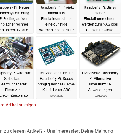
spberry Pi: Neues
Raspberry Pi: Projekt
Raspberry Pi: Bis zu
triebssystem bringt
macht aus
sieben
P-Feeling auf den
Einplatinenrechner
Einplatinenrechnern
inplatinenrechner
eine günstige
werden zum NAS oder
nd unterstützt alte
Wärmebildkamera für
Cluster für Cloud,
deospiele
unterwegs
Tensorflow oder
22.04.2020
20.04.2020
Minecraft
18.04.2020
pberry Pi wird zum
Mit Adapter auch für
EMB: Neue Raspberry
Selbstbau-
Raspberry Pi: Seeed
Pi-Alternative
Beatmungsgerät:
bringt günstiges Grove-
unterstützt KI-
Einsatz in
Kit mit Lotus-SBC
Anwendungen
ankenhäusern soll
13.04.2020
10.04.2020
getestet werden
re Artikel anzeigen
14.04.2020
n zu diesem Artikel? - Uns interessiert Deine Meinung