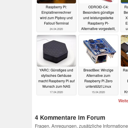
Raspberry Pi:
ODROID-C4:
Ra
Einplatinenrechner
Besonders günstige
Be
wird zum Pipboy und
und leistungsstarke
X
Fallout-Terminal
Raspberry Pi-
E
Alternative vorgestellt,
u
24.04.2020
unterstützt sogar PSP-
Vi
Emulation
23.04.2020
YARC: Günstiges und
BreadBee: Winzige
Ras
stylisches Gehäuse
Alternative zum
macht Raspberry Pi auf
Raspberry Pi Zero
Wunsch zum NAS
unterstützt Linux
Kr
17.04.2020
15.04.2020
Weite
4 Kommentare im Forum
Fragen, Anregungen, zusätzliche Informatione