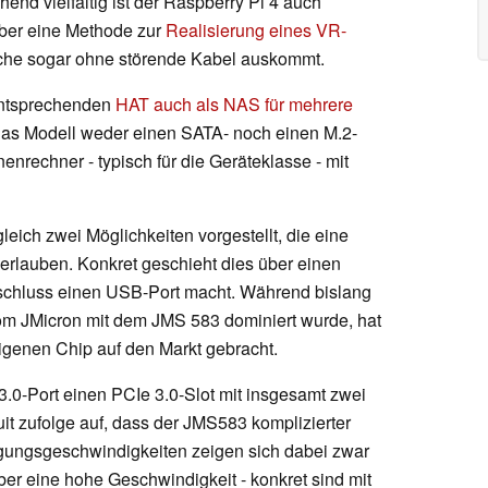
end vielfältig ist der Raspberry Pi 4 auch
 über eine Methode zur
Realisierung eines VR-
lche sogar ohne störende Kabel auskommt.
entsprechenden
HAT auch als NAS für mehrere
das Modell weder einen SATA- noch einen M.2-
nenrechner - typisch für die Geräteklasse - mit
leich zwei Möglichkeiten vorgestellt, die eine
rlauben. Konkret geschieht dies über einen
chluss einen USB-Port macht. Während bislang
 vom JMicron mit dem JMS 583 dominiert wurde, hat
genen Chip auf den Markt gebracht.
.0-Port einen PCIe 3.0-Slot mit insgesamt zwei
ruit zufolge auf, dass der JMS583 komplizierter
ragungsgeschwindigkeiten zeigen sich dabei zwar
aber eine hohe Geschwindigkeit - konkret sind mit