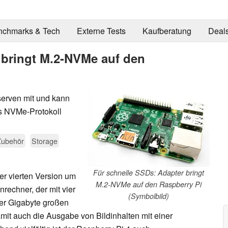
nchmarks & Tech
Externe Tests
Kaufberatung
Deal
 bringt M.2-NVMe auf den
serven mit und kann
s NVMe-Protokoll
Zubehör
Storage
Für schnelle SSDs: Adapter bringt
er vierten Version um
M.2-NVMe auf den Raspberry Pi
rechner, der mit vier
(Symbolbild)
ier Gigabyte großen
mit auch die Ausgabe von Bildinhalten mit einer