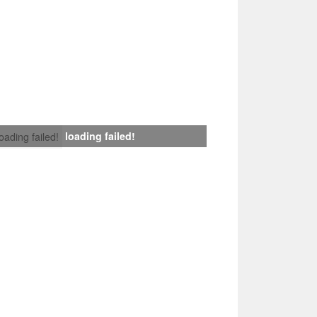
loading failed!
loading failed!