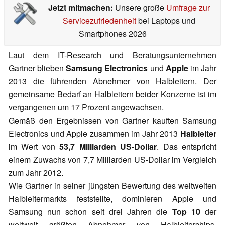
Jetzt mitmachen:
Unsere große
Umfrage zur
Servicezufriedenheit
bei Laptops und
Smartphones 2026
Laut dem IT-Research und Beratungsunternehmen
Gartner blieben
Samsung Electronics
und
Apple
im Jahr
2013 die führenden Abnehmer von Halbleitern. Der
gemeinsame Bedarf an Halbleitern beider Konzerne ist im
vergangenen um 17 Prozent angewachsen.
Gemäß den Ergebnissen von Gartner kauften Samsung
Electronics und Apple zusammen im Jahr 2013
Halbleiter
im Wert von
53,7 Milliarden US-Dollar
. Das entspricht
einem Zuwachs von 7,7 Milliarden US-Dollar im Vergleich
zum Jahr 2012.
Wie Gartner in seiner jüngsten Bewertung des weltweiten
Halbleitermarkts feststellte, dominieren Apple und
Samsung nun schon seit drei Jahren die
Top 10
der
weltweit größten Abnehmer von Halbleiterchips.