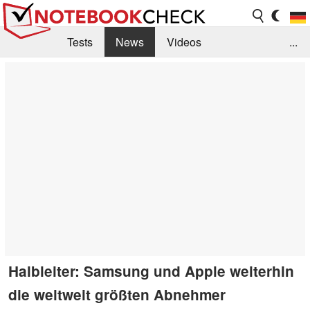
Tests
News
Videos
...
Benchmarks & Tech
Externe Tests
Kaufberatung
Deals
Suche
Jobs
Forum
Halbleiter: Samsung und Apple weiterhin
die weltweit größten Abnehmer