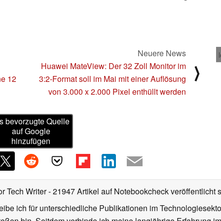
Neuere News
Huawei MateView: Der 32 Zoll Monitor im
⟩
ne 12
3:2-Format soll im Mai mit einer Auflösung
von 3.000 x 2.000 Pixel enthüllt werden
s bevorzugte Quelle
auf Google
hinzufügen
or Tech Writer
- 21947 Artikel auf Notebookcheck veröffentlicht
s
ibe ich für unterschiedliche Publikationen im Technologiesekt
oßen bin. Seitdem verbinde ich meine langjährige Erfahrung 