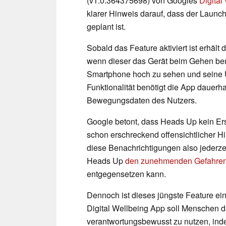
(v1.0.364375698) von Googles
Digital
klarer Hinweis darauf, dass der Launc
geplant ist.
Sobald das Feature aktiviert ist erhäl
wenn dieser das Gerät beim Gehen ben
Smartphone hoch zu sehen und seine U
Funktionalität benötigt die App dauerha
Bewegungsdaten des Nutzers.
Google betont, dass Heads Up kein Ersa
schon erschreckend offensichtlicher Hi
diese Benachrichtigungen also jederzei
Heads Up
den zunehmenden Gefahre
entgegensetzen kann.
Dennoch ist dieses jüngste Feature ein 
Digital Wellbeing App soll Menschen d
verantwortungsbewusst zu nutzen, ind