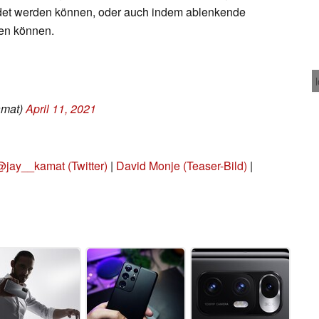
det werden können, oder auch indem ablenkende
den können.
amat)
April 11, 2021
@jay__kamat (Twitter)
|
David Monje (Teaser-Bild)
|