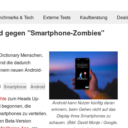
nchmarks & Tech
Externe Tests
Kaufberatung
Deal
ld gegen "Smartphone-Zombies"
Dictionary Menschen,
und die dadurch
einem neuen Android-
1
Smartphone
Android
chte
zum Heads Up-
Android kann Nutzer künftig daran
t begonnen, die
erinnern, beim Gehen nicht auf das
martphones zu verteilen.
Display ihres Smartphones zu
ten Beta-Version
schauen. (Bild: David Monje / Google,