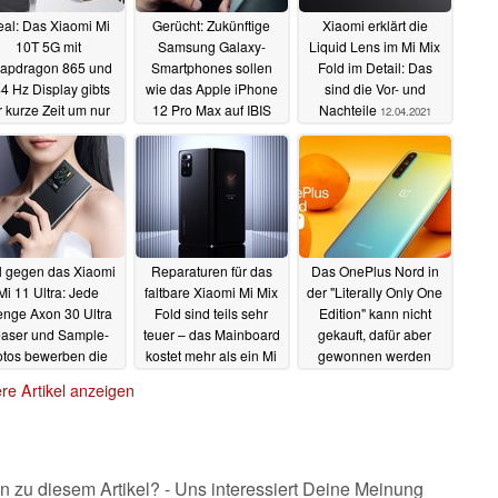
al: Das Xiaomi Mi
Gerücht: Zukünftige
Xiaomi erklärt die
10T 5G mit
Samsung Galaxy-
Liquid Lens im Mi Mix
apdragon 865 und
Smartphones sollen
Fold im Detail: Das
4 Hz Display gibts
wie das Apple iPhone
sind die Vor- und
r kurze Zeit um nur
12 Pro Max auf IBIS
Nachteile
12.04.2021
89 Euro statt 499
setzen
12.04.2021
Euro
12.04.2021
l gegen das Xiaomi
Reparaturen für das
Das OnePlus Nord in
Mi 11 Ultra: Jede
faltbare Xiaomi Mi Mix
der "Literally Only One
nge Axon 30 Ultra
Fold sind teils sehr
Edition" kann nicht
easer und Sample-
teuer – das Mainboard
gekauft, dafür aber
otos bewerben die
kostet mehr als ein Mi
gewonnen werden
riple-64 MP-Quad-
11 Pro
09.04.2021
09.04.2021
re Artikel anzeigen
Cam
10.04.2021
n zu diesem Artikel? - Uns interessiert Deine Meinung