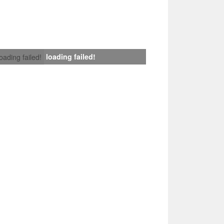
loading failed!
loading failed!