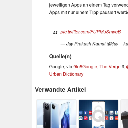
jeweiligen Apps an einem Tag verwen
Apps mit nur einem Tipp pausiert wer
pic.twitter.com/FUPMuSnwqB
— Jay Prakash Kamat (@jay__k
Quelle(n)
Google, via
9to5Google
,
The Verge
&
Urban Dictionary
Verwandte Artikel