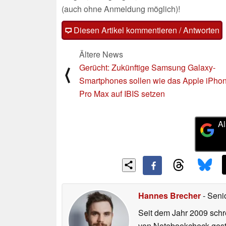
(auch ohne Anmeldung möglich)!
Diesen Artikel kommentieren / Antworten
Ältere News
Gerücht: Zukünftige Samsung Galaxy-
⟨
Smartphones sollen wie das Apple iPho
Pro Max auf IBIS setzen
Al
Hannes Brecher
- Seni
Seit dem Jahr 2009 schre
von Notebookcheck gest