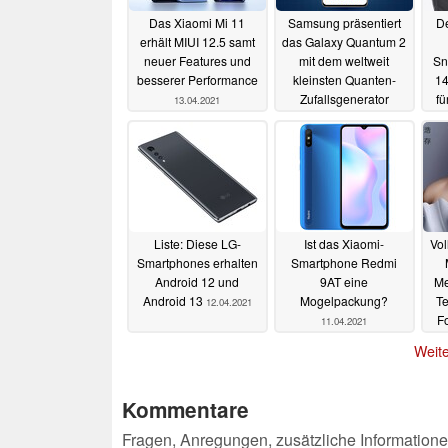
Das Xiaomi Mi 11
Samsung präsentiert
De
erhält MIUI 12.5 samt
das Galaxy Quantum 2
neuer Features und
mit dem weltweit
Sn
besserer Performance
kleinsten Quanten-
14
Zufallsgenerator
fü
13.04.2021
2
13.04.2021
Liste: Diese LG-
Ist das Xiaomi-
Vol
Smartphones erhalten
Smartphone Redmi
Android 12 und
9AT eine
Me
Android 13
Mogelpackung?
T
12.04.2021
F
11.04.2021
T
Weite
Kommentare
Fragen, Anregungen, zusätzliche Informatione