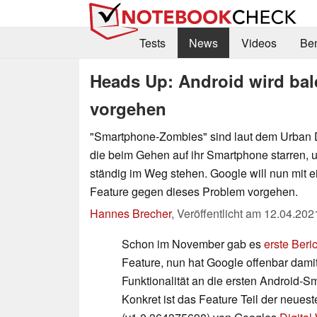
Tests
News
Videos
Be
Heads Up: Android wird ba
vorgehen
"Smartphone-Zombies" sind laut dem Urban 
die beim Gehen auf ihr Smartphone starren, 
ständig im Weg stehen. Google will nun mit 
Feature gegen dieses Problem vorgehen.
Hannes Brecher
,
Veröffentlicht am
12.04.202
Schon im November gab es
erste Beri
Feature, nun hat Google offenbar dami
Funktionalität an die ersten Android-S
Konkret ist das Feature Teil der neues