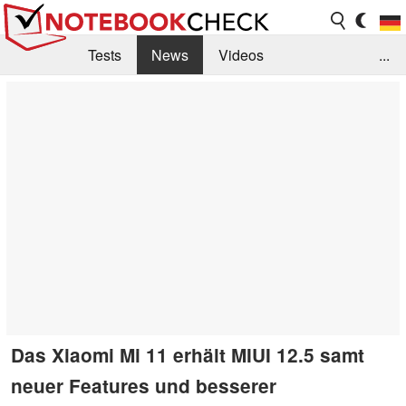
Tests
News
Videos
...
Benchmarks & Tech
Externe Tests
Kaufberatung
Deals
Suche
Jobs
Forum
Das Xiaomi Mi 11 erhält MIUI 12.5 samt
neuer Features und besserer