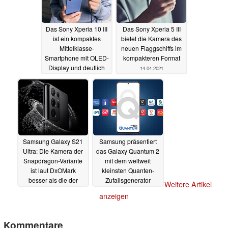
Das Sony Xperia 10 III
Das Sony Xperia 5 III
ist ein kompaktes
bietet die Kamera des
Mittelklasse-
neuen Flaggschiffs im
Smartphone mit OLED-
kompakteren Format
Display und deutlich
14.04.2021
größerem Akku
14.04.2021
Samsung Galaxy S21
Samsung präsentiert
Ultra: Die Kamera der
das Galaxy Quantum 2
Snapdragon-Variante
mit dem weltweit
ist laut DxOMark
kleinsten Quanten-
besser als die der
Zufallsgenerator
Weitere Artikel
Exynos-Version
13.04.2021
anzeigen
13.04.2021
Kommentare