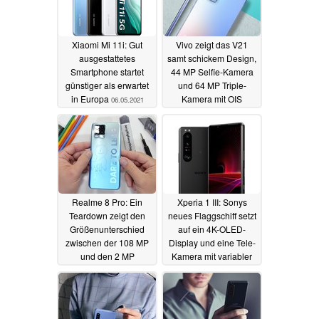
Xiaomi Mi 11i: Gut
Vivo zeigt das V21
ausgestattetes
samt schickem Design,
Smartphone startet
44 MP Selfie-Kamera
günstiger als erwartet
und 64 MP Triple-
in Europa
Kamera mit OIS
06.05.2021
14.04.2021
Realme 8 Pro: Ein
Xperia 1 III: Sonys
Teardown zeigt den
neues Flaggschiff setzt
Größenunterschied
auf ein 4K-OLED-
zwischen der 108 MP
Display und eine Tele-
und den 2 MP
Kamera mit variabler
Kameras
Brennweite
14.04.2021
14.04.2021