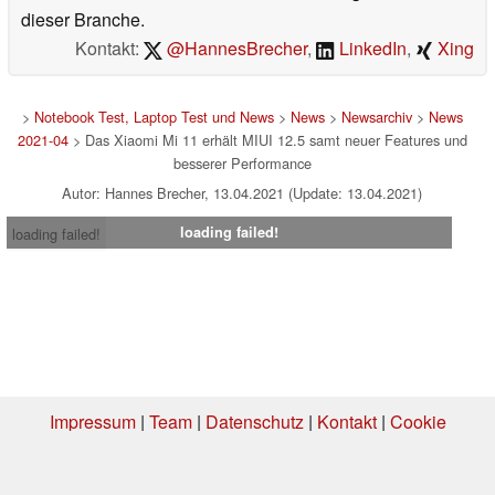
dieser Branche.
Kontakt:
@HannesBrecher
,
LinkedIn
,
Xing
>
Notebook Test, Laptop Test und News
>
News
>
Newsarchiv
>
News
2021-04
> Das Xiaomi Mi 11 erhält MIUI 12.5 samt neuer Features und
besserer Performance
Autor: Hannes Brecher, 13.04.2021 (Update: 13.04.2021)
loading failed!
loading failed!
Impressum
|
Team
|
Datenschutz
|
Kontakt
|
Cookie
Einstellungen
| 10.08.2026 08:57
* Beim Kauf über einen Affiliate-Link kann Notebookcheck eine Vergütung