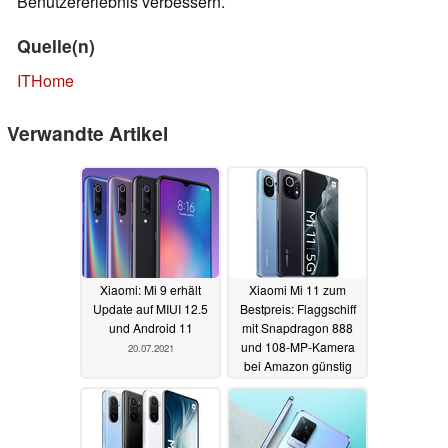
Benutzererlebnis verbessern.
Quelle(n)
ITHome
Verwandte Artikel
Xiaomi: Mi 9 erhält
Xiaomi Mi 11 zum
Update auf MIUI 12.5
Bestpreis: Flaggschiff
und Android 11
mit Snapdragon 888
und 108-MP-Kamera
20.07.2021
bei Amazon günstig
wie nie
19.07.2021