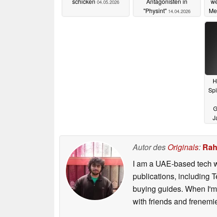
schicken
Antagonisten in
we
04.05.2026
"Physint"
Me
14.04.2026
H
Spi
G
J
v
Autor des
Originals
:
Rah
I am a UAE-based tech wr
publications, including
buying guides. When I'm n
with friends and frenem