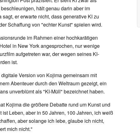
hington Post präzisiert. Er sieht KI zwar als
beschleunigen, hält genau darin aber im
sagt, er erwarte nicht, dass generative KI zu
der Schaffung von "echter Kunst" spielen wird.
ssionsrunde im Rahmen einer hochkarätigen
Hotel in New York angesprochen, nur wenige
zfilm aufgetreten war, der wegen seines KI-
rden ist.
 digitale Version von Kojima gemeinsam mit
inem Abenteuer durch den Weltraum gezeigt, ein
Fans unverblümt als "KI-Müll" bezeichnet haben.
t Kojima die größere Debatte rund um Kunst und
st ist Leben, aber in 50 Jahren, 100 Jahren, ich weiß
chaffen, aber solange ich lebe, glaube ich nicht,
rt mich nicht."