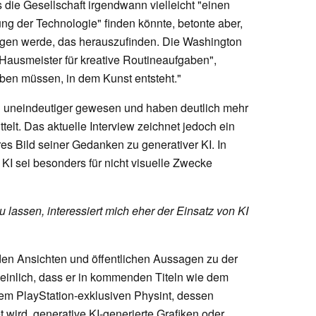
die Gesellschaft irgendwann vielleicht "einen
ng der Technologie" finden könnte, betonte aber,
egen werde, das herauszufinden. Die Washington
 "Hausmeister für kreative Routineaufgaben",
en müssen, in dem Kunst entsteht."
d uneindeutiger gewesen und haben deutlich mehr
telt. Das aktuelle Interview zeichnet jedoch ein
s Bild seiner Gedanken zu generativer KI. In
 KI sei besonders für nicht visuelle Zwecke
zu lassen, interessiert mich eher der Einsatz von KI
en Ansichten und öffentlichen Aussagen zu der
einlich, dass er in kommenden Titeln wie dem
em PlayStation-exklusiven Physint, dessen
t wird, generative KI-generierte Grafiken oder