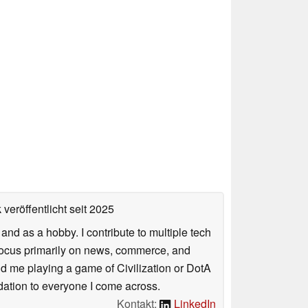
veröffentlicht
seit 2025
nd as a hobby. I contribute to multiple tech
focus primarily on news, commerce, and
find me playing a game of Civilization or DotA
ation to everyone I come across.
Kontakt:
LinkedIn