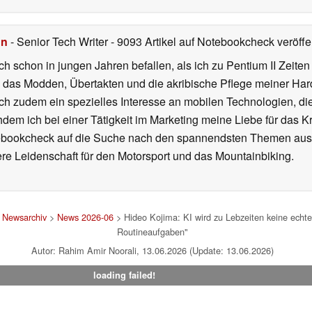
hn
- Senior Tech Writer
- 9093 Artikel auf Notebookcheck veröffen
ch schon in jungen Jahren befallen, als ich zu Pentium II Zeite
h das Modden, Übertakten und die akribische Pflege meiner Ha
ich zudem ein spezielles Interesse an mobilen Technologien, di
hdem ich bei einer Tätigkeit im Marketing meine Liebe für das 
ebookcheck auf die Suche nach den spannendsten Themen aus d
e Leidenschaft für den Motorsport und das Mountainbiking.
>
Newsarchiv
>
News 2026-06
> Hideo Kojima: KI wird zu Lebzeiten keine echte 
Routineaufgaben"
Autor: Rahim Amir Noorali, 13.06.2026 (Update: 13.06.2026)
loading failed!