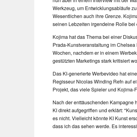
nun aber in einem Interview mit der Was
Werkzeug, um Entwicklungsabläufe zu 
Wesentlichen auch ihre Grenze. Kojima 
seinen Lebzeiten irgendeine Rolle bei 
Kojima hat das Thema bei einer Disku
Prada-Kunstveranstaltung im Chelsea 
Wochen, nachdem er in einem Werbekur
gestützten Marketings stark kritisiert wo
Das KI-generierte Werbevideo hat eine
Regisseur Nicolas Winding Refn auf e
Projekt, das viele Spieler und Kojima-
Nach der enttäuschenden Kampagne ha
KI direkt aufgegriffen und erklärt: "Kun
es nicht. Vielleicht könnte KI Kunst ers
dass ich das sehen werde. Es interessie