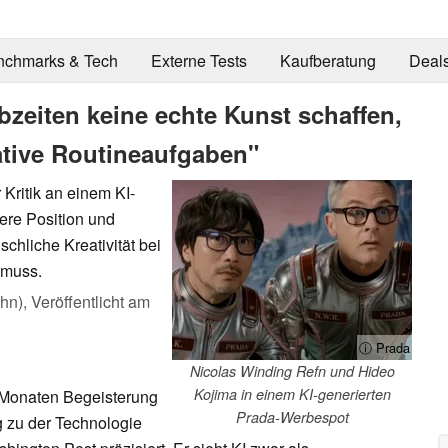
nchmarks & Tech
Externe Tests
Kaufberatung
Deal
bzeiten keine echte Kunst schaffen,
eative Routineaufgaben"
Kritik an einem KI-
tere Position und
chliche Kreativität bei
 muss.
ahn),
Veröffentlicht am
ⓘ Prada
Nicolas Winding Refn und Hideo
Kojima in einem KI-generierten
 Monaten Begeisterung
Prada-Werbespot
ng zu der Technologie