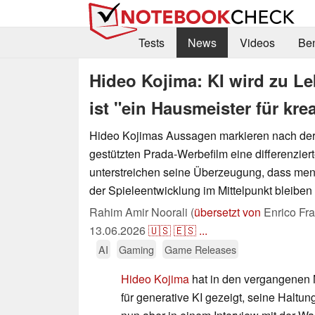
Tests
News
Videos
Be
Hideo Kojima: KI wird zu Le
ist "ein Hausmeister für kr
Hideo Kojimas Aussagen markieren nach der 
gestützten Prada-Werbefilm eine differenzier
unterstreichen seine Überzeugung, dass mens
der Spieleentwicklung im Mittelpunkt bleiben
Rahim Amir Noorali (
übersetzt von
Enrico Fr
13.06.2026
🇺🇸
🇪🇸
...
AI
Gaming
Game Releases
Hideo Kojima
hat in den vergangenen
für generative KI gezeigt, seine Haltu