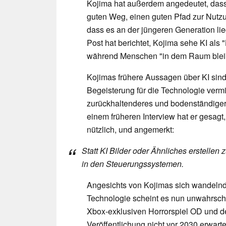
Kojima hat außerdem angedeutet, dass 
guten Weg, einen guten Pfad zur Nutzu
dass es an der jüngeren Generation li
Post hat berichtet, Kojima sehe KI als
während Menschen "in dem Raum bleib
Kojimas frühere Aussagen über KI sin
Begeisterung für die Technologie vermit
zurückhaltenderes und bodenständigere
einem früheren Interview hat er gesagt,
nützlich, und angemerkt:
Statt KI Bilder oder Ähnliches erstellen 
in den Steuerungssystemen.
Angesichts von Kojimas sich wandelnd
Technologie scheint es nun unwahrsch
Xbox-exklusiven Horrorspiel OD und d
Veröffentlichung nicht vor 2030 erwarte