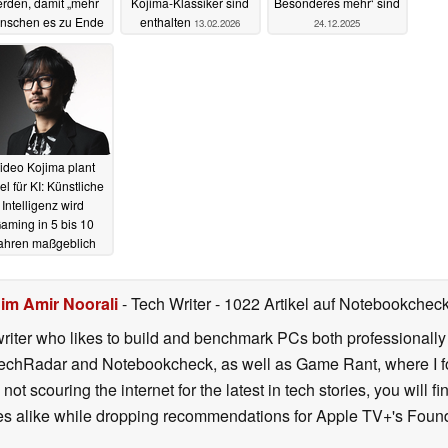
rden, damit „mehr
Kojima-Klassiker sind
Besonderes mehr‘ sind
nschen es zu Ende
enthalten
13.02.2026
24.12.2025
spielen“
27.03.2026
ideo Kojima plant
el für KI: Künstliche
Intelligenz wird
aming in 5 bis 10
ahren maßgeblich
erändern
19.12.2025
im Amir Noorali
- Tech Writer
- 1022 Artikel auf Notebookcheck 
iter who likes to build and benchmark PCs both professionally a
 TechRadar and Notebookcheck, as well as Game Rant, where I 
ot scouring the internet for the latest in tech stories, you will 
ies alike while dropping recommendations for Apple TV+'s Found