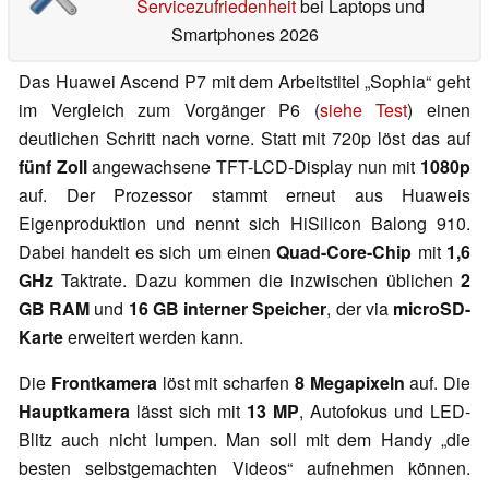
Servicezufriedenheit
bei Laptops und
Smartphones 2026
Das Huawei Ascend P7 mit dem Arbeitstitel „Sophia“ geht
im Vergleich zum Vorgänger P6 (
siehe Test
) einen
deutlichen Schritt nach vorne. Statt mit 720p löst das auf
fünf Zoll
angewachsene TFT-LCD-Display nun mit
1080p
auf. Der Prozessor stammt erneut aus Huaweis
Eigenproduktion und nennt sich HiSilicon Balong 910.
Dabei handelt es sich um einen
Quad-Core-Chip
mit
1,6
GHz
Taktrate. Dazu kommen die inzwischen üblichen
2
GB RAM
und
16 GB interner Speicher
, der via
microSD-
Karte
erweitert werden kann.
Die
Frontkamera
löst mit scharfen
8 Megapixeln
auf. Die
Hauptkamera
lässt sich mit
13 MP
, Autofokus und LED-
Blitz auch nicht lumpen. Man soll mit dem Handy „die
besten selbstgemachten Videos“ aufnehmen können.