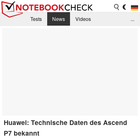
Tests
News
Videos
...
Benchmarks & Tech
Externe Tests
Kaufberatung
Deals
Suche
Jobs
Forum
Huawei: Technische Daten des Ascend
P7 bekannt