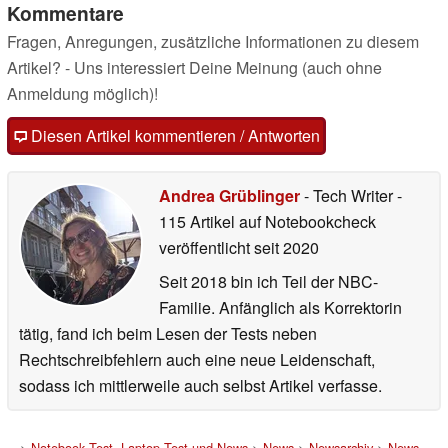
Kommentare
Fragen, Anregungen, zusätzliche Informationen zu diesem
Artikel? - Uns interessiert Deine Meinung (auch ohne
Anmeldung möglich)!
Diesen Artikel kommentieren / Antworten
Andrea Grüblinger
- Tech Writer
-
115 Artikel auf Notebookcheck
veröffentlicht
seit 2020
Seit 2018 bin ich Teil der NBC-
Familie. Anfänglich als Korrektorin
tätig, fand ich beim Lesen der Tests neben
Rechtschreibfehlern auch eine neue Leidenschaft,
sodass ich mittlerweile auch selbst Artikel verfasse.
>
Notebook Test, Laptop Test und News
>
News
>
Newsarchiv
>
News