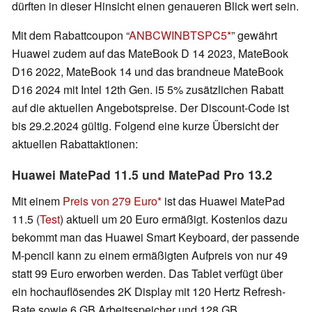
dürften in dieser Hinsicht einen genaueren Blick wert sein.
Mit dem Rabattcoupon “
ANBCWINBTSPC5
” gewährt
Huawei zudem auf das MateBook D 14 2023, MateBook
D16 2022, MateBook 14 und das brandneue MateBook
D16 2024 mit Intel 12th Gen. i5 5% zusätzlichen Rabatt
auf die aktuellen Angebotspreise. Der Discount-Code ist
bis 29.2.2024 gültig. Folgend eine kurze Übersicht der
aktuellen Rabattaktionen:
Huawei MatePad 11.5 und MatePad Pro 13.2
Mit einem
Preis von 279 Euro
ist das Huawei MatePad
11.5 (
Test
) aktuell um 20 Euro ermäßigt. Kostenlos dazu
bekommt man das Huawei Smart Keyboard, der passende
M-pencil kann zu einem ermäßigten Aufpreis von nur 49
statt 99 Euro erworben werden. Das Tablet verfügt über
ein hochauflösendes 2K Display mit 120 Hertz Refresh-
Rate sowie 6 GB Arbeitsspeicher und 128 GB