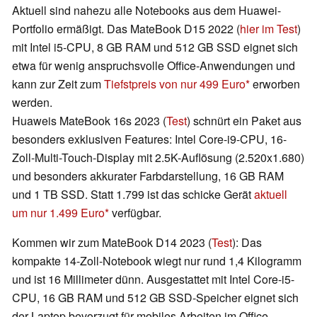
Aktuell sind nahezu alle Notebooks aus dem Huawei-
Portfolio ermäßigt. Das MateBook D15 2022 (
hier im Test
)
mit Intel i5-CPU, 8 GB RAM und 512 GB SSD eignet sich
etwa für wenig anspruchsvolle Office-Anwendungen und
kann zur Zeit zum
Tiefstpreis von nur 499 Euro
erworben
werden.
Huaweis MateBook 16s 2023 (
Test
) schnürt ein Paket aus
besonders exklusiven Features: Intel Core-i9-CPU, 16-
Zoll-Multi-Touch-Display mit 2.5K-Auflösung (2.520x1.680)
und besonders akkurater Farbdarstellung, 16 GB RAM
und 1 TB SSD. Statt 1.799 ist das schicke Gerät
aktuell
um nur 1.499 Euro
verfügbar.
Kommen wir zum MateBook D14 2023 (
Test
): Das
kompakte 14-Zoll-Notebook wiegt nur rund 1,4 Kilogramm
und ist 16 Millimeter dünn. Ausgestattet mit Intel Core-i5-
CPU, 16 GB RAM und 512 GB SSD-Speicher eignet sich
der Laptop bevorzugt für mobiles Arbeiten im Office-