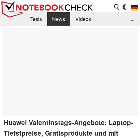
Tests
News
Videos
...
Benchmarks & Tech
Externe Tests
Kaufberatung
Deals
Suche
Jobs
Forum
Huawei Valentinstags-Angebote: Laptop-
Tiefstpreise, Gratisprodukte und mit