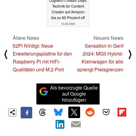
Logitech Creator Days:
Technik für Content
Creator auf Amazon
bis zu 60 Prozent off
10.02.2024
Ältere News
Neuere News
52Pi NVdigi: Neue
Sensation in Genf
⟨
⟩
Erweiterungsplatine für den
2024: MG3 Hybrid-
Raspberry Pi mit HiFi-
Kleinwagen für alle
Qualitäten und M.2-Port
sprengt Preisgrenzen
Als bevorzugte Quelle
auf Google
hinzufügen