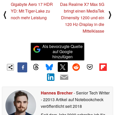
Gigabyte Aero 17 HDR
Das Realme X7 Max 5G
YD: Mit Tiger-Lake zu
bringt einen MediaTek
⟨
⟩
noch mehr Leistung
Dimensity 1200 und ein
120 Hz-Display in die
Mittelklasse
Als bevorzugte Quelle
auf Google
hinzufügen
Hannes Brecher
- Senior Tech Writer
- 22013 Artikel auf Notebookcheck
veröffentlicht
seit 2018
Seit dem Jahr 2009 schreibe ich für