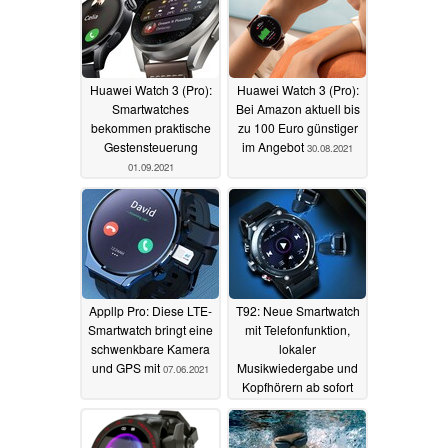
Huawei Watch 3 (Pro):
Huawei Watch 3 (Pro):
Smartwatches
Bei Amazon aktuell bis
bekommen praktische
zu 100 Euro günstiger
Gestensteuerung
im Angebot
30.08.2021
01.09.2021
Appllp Pro: Diese LTE-
T92: Neue Smartwatch
Smartwatch bringt eine
mit Telefonfunktion,
schwenkbare Kamera
lokaler
und GPS mit
Musikwiedergabe und
07.06.2021
Kopfhörern ab sofort
erhältlich
05.06.2021