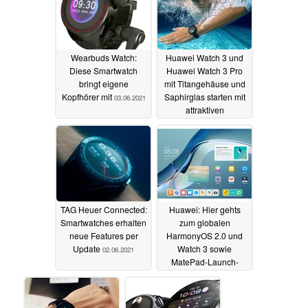
Wearbuds Watch:
Huawei Watch 3 und
Diese Smartwatch
Huawei Watch 3 Pro
bringt eigene
mit Titangehäuse und
Kopfhörer mit
Saphirglas starten mit
03.06.2021
attraktiven
Vorbestellerdeals in
Deutschland
02.06.2021
TAG Heuer Connected:
Huawei: Hier gehts
Smartwatches erhalten
zum globalen
neue Features per
HarmonyOS 2.0 und
Update
Watch 3 sowie
02.06.2021
MatePad-Launch-
Livestream
02.06.2021