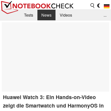
Tests
News
Videos
...
Benchmarks & Tech
Externe Tests
Kaufberatung
Deals
Suche
Jobs
Forum
Huawei Watch 3: Ein Hands-on-Video
zeigt die Smartwatch und HarmonyOS in