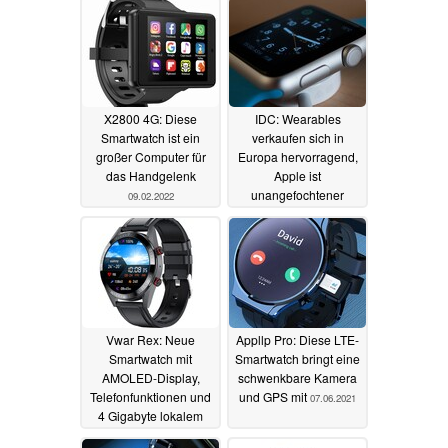
X2800 4G: Diese
IDC: Wearables
Smartwatch ist ein
verkaufen sich in
großer Computer für
Europa hervorragend,
das Handgelenk
Apple ist
unangefochtener
09.02.2022
Marktführer
17.06.2021
Vwar Rex: Neue
Appllp Pro: Diese LTE-
Smartwatch mit
Smartwatch bringt eine
AMOLED-Display,
schwenkbare Kamera
Telefonfunktionen und
und GPS mit
07.06.2021
4 Gigabyte lokalem
Musikspeicher ab