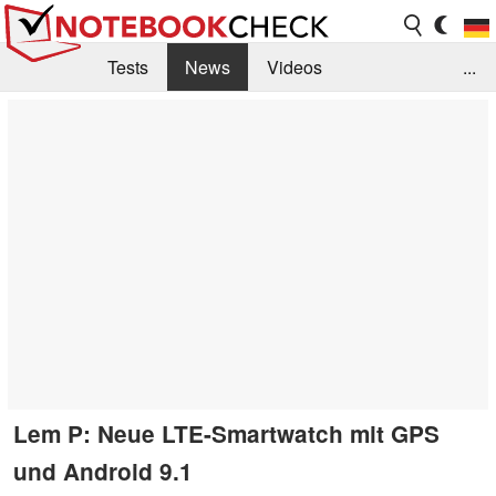
Tests
News
Videos
...
Benchmarks & Tech
Externe Tests
Kaufberatung
Deals
Suche
Jobs
Forum
Lem P: Neue LTE-Smartwatch mit GPS
und Android 9.1