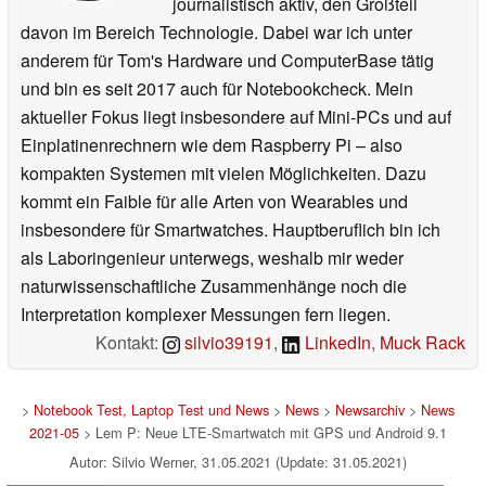
journalistisch aktiv, den Großteil
davon im Bereich Technologie. Dabei war ich unter
anderem für Tom's Hardware und ComputerBase tätig
und bin es seit 2017 auch für Notebookcheck. Mein
aktueller Fokus liegt insbesondere auf Mini-PCs und auf
Einplatinenrechnern wie dem Raspberry Pi – also
kompakten Systemen mit vielen Möglichkeiten. Dazu
kommt ein Faible für alle Arten von Wearables und
insbesondere für Smartwatches. Hauptberuflich bin ich
als Laboringenieur unterwegs, weshalb mir weder
naturwissenschaftliche Zusammenhänge noch die
Interpretation komplexer Messungen fern liegen.
Kontakt:
silvio39191
,
LinkedIn
,
Muck Rack
>
Notebook Test, Laptop Test und News
>
News
>
Newsarchiv
>
News
2021-05
> Lem P: Neue LTE-Smartwatch mit GPS und Android 9.1
Autor: Silvio Werner, 31.05.2021 (Update: 31.05.2021)