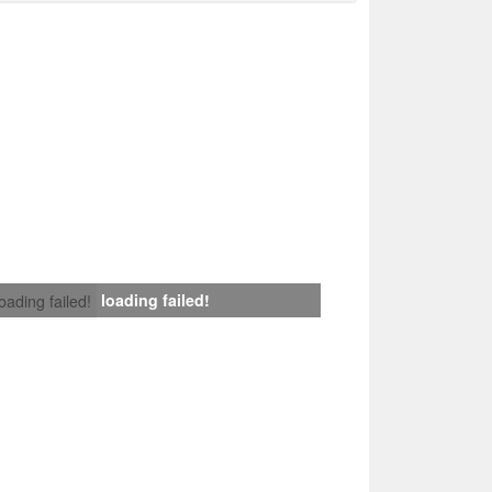
loading failed!
loading failed!