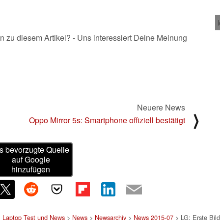
n zu diesem Artikel? - Uns interessiert Deine Meinung
Neuere News
⟩
Oppo Mirror 5s: Smartphone offiziell bestätigt
s bevorzugte Quelle
auf Google
hinzufügen
, Laptop Test und News
>
News
>
Newsarchiv
>
News 2015-07
> LG: Erste Bil