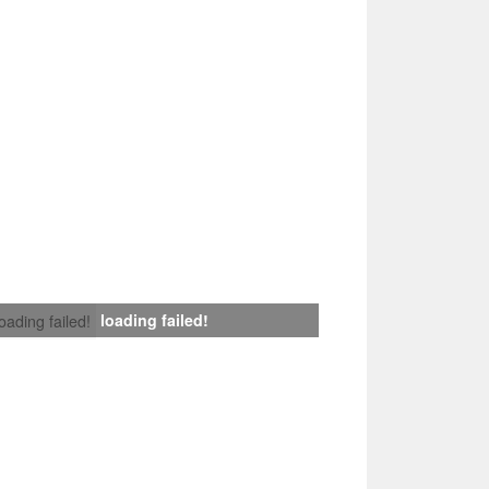
loading failed!
loading failed!