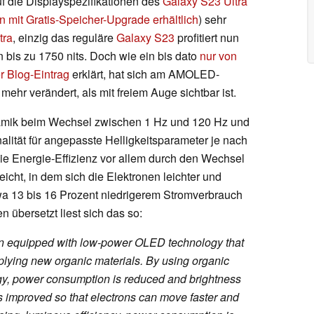
uf die Displayspezifikationen des
Galaxy S23 Ultra
 mit Gratis-Speicher-Upgrade erhältlich
) sehr
tra
, einzig das reguläre
Galaxy S23
profitiert nun
n bis zu 1750 nits. Doch wie ein bis dato
nur von
r Blog-Eintrag
erklärt, hat sich am AMOLED-
mehr verändert, als mit freiem Auge sichtbar ist.
amik beim Wechsel zwischen 1 Hz und 120 Hz und
alität für angepasste Helligkeitsparameter je nach
 Energie-Effizienz vor allem durch den Wechsel
eicht, in dem sich die Elektronen leichter und
a 13 bis 16 Prozent niedrigerem Stromverbrauch
 übersetzt liest sich das so:
n equipped with low-power OLED technology that
plying new organic materials. By using organic
y, power consumption is reduced and brightness
s improved so that electrons can move faster and