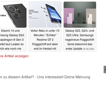
iPhones und alle
"schlankeren Selfies"
Android-Handys
primär zum Apple
iPhone
24.02.2023
22.02.2023
Xiaomi 14 und
Voller Akku in unter 10
Galaxy S23, S23+ und
msung Galaxy S24:
Minuten: "Echtes"
S23 Ultra: Samsungs
apdragon 8 Gen 3
Realme GT 3
nagelneue Flaggschiff-
artet laut Leaker so
Flaggschiff soll aber
Serie bekommt das
früh wie noch nie
erst im Herbst mit
erste Update
20.02.2023
Snapdragon 8 Gen 3
21.02.2023
re Artikel anzeigen
starten
21.02.2023
n zu diesem Artikel? - Uns interessiert Deine Meinung