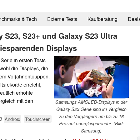
nchmarks & Tech
Externe Tests
Kaufberatung
Deal
 S23, S23+ und Galaxy S23 Ultra
iesparenden Displays
erie in ersten Tests
wohl die Displays, die
dem Vorjahr entpuppen.
srekorde erreicht,
utlich erhöhte
rgleich mit den
Samsungs AMOLED-Displays in der
Galaxy S23-Serie sind im Vergleich
zu den Vorgängern um bis zu 16
3
Android
Touchscreen
Prozent energiesparender. (Bild:
Samsung)