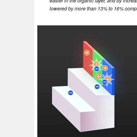
easier in the organic layer, and by incr
lowered by more than 13% to 16% compa