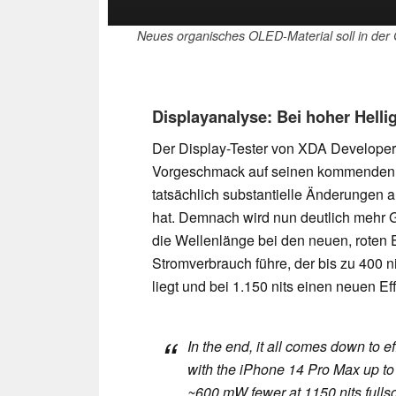
Neues organisches OLED-Material soll in der 
Displayanalyse: Bei hoher Hellig
Der Display-Tester von XDA Develope
Vorgeschmack auf seinen kommenden T
tatsächlich substantielle Änderung
hat. Demnach wird nun deutlich mehr G
die Wellenlänge bei den neuen, roten E
Stromverbrauch führe, der bis zu 400 ni
liegt und bei 1.150 nits einen neuen Eff
In the end, it all comes down to e
with the iPhone 14 Pro Max up to 
~600 mW fewer at 1150 nits fullsc