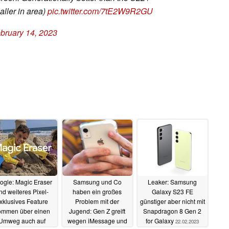
ller in area)
pic.twitter.com/7tE2W9R2GU
bruary 14, 2023
ogle: Magic Eraser
Samsung und Co
Leaker: Samsung
nd weiteres Pixel-
haben ein großes
Galaxy S23 FE
xklusives Feature
Problem mit der
günstiger aber nicht mit
ommen über einen
Jugend: Gen Z greift
Snapdragon 8 Gen 2
Umweg auch auf
wegen iMessage und
for Galaxy
22.02.2023