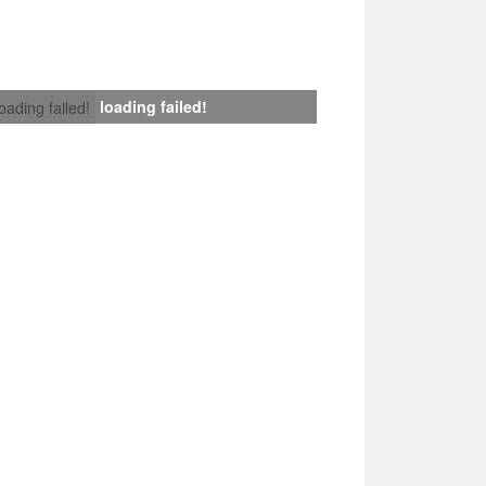
loading failed!
loading failed!