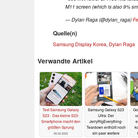
M11 screen (which is also 9% sma
— Dylan Raga (@dylan_raga)
Fe
Quelle(n)
Samsung Display Korea
,
Dylan Raga
Verwandte Artikel
Test Samsung Galaxy
Samsung Galaxy S23
Go
S23 - Das kleine S23-
Ultra: Der
u
Smartphone macht den
JerryRigEverything-
e
größten Sprung
Teardown enthüllt noch
k
ein paar weitere
09.03.2023