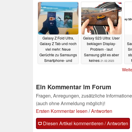
Geheimnisse aus dem
Inneren
26.02.2023
Galaxy Z Fold Ultra,
Galaxy S23 Ultra: User
Galaxy Z Tab und noch
beklagen Display-
Sa
viel mehr: Neue
Problem - laut
Sn
Gerüchte zu Samsungs
Samsung gibt es aber
st
Smartphone- und
keines
21.02.2023
Tablet-Plänen
21.02.2023
Weite
Ein Kommentar im Forum
Fragen, Anregungen, zusätzliche Informatione
(auch ohne Anmeldung möglich)!
Ersten Kommentar lesen
/
Antworten
Diesen Artikel kommentieren / Antworten