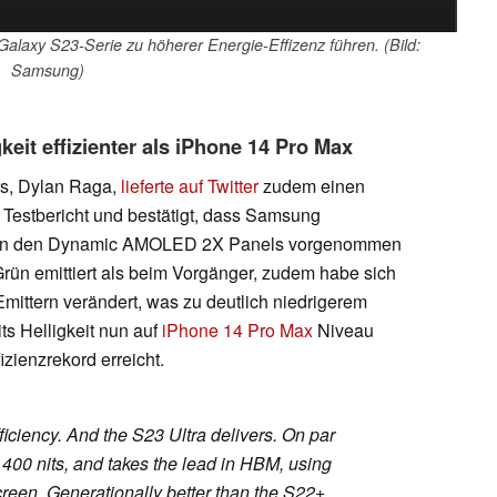
Galaxy S23-Serie zu höherer Energie-Effizenz führen. (Bild:
Samsung)
keit effizienter als iPhone 14 Pro Max
rs, Dylan Raga,
lieferte auf Twitter
zudem einen
estbericht und bestätigt, dass Samsung
en an den Dynamic AMOLED 2X Panels vorgenommen
rün emittiert als beim Vorgänger, zudem habe sich
mittern verändert, was zu deutlich niedrigerem
ts Helligkeit nun auf
iPhone 14 Pro Max
Niveau
izienzrekord erreicht.
fficiency. And the S23 Ultra delivers. On par
400 nits, and takes the lead in HBM, using
reen. Generationally better than the S22+