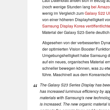
Laut Datenblatt ändert sich in Bezug a
(noch wenige Stunden lang
bei Amazon
wenig im Vergleich zum
Galaxy S22 Ul
von einer höheren Displayhelligkeit vo
Samsung Display Korea veröffentlichte
Material der Galaxy S23-Serie deutlich 
Abgesehen von der verbesserten Dyn
der optimierten Vision Booster Funktion
Umgebungshelligkeit habe Samsung die
auf ein neues, organisches Material err
schneller bewegen können, was zu etw
führe. Maschinell aus dem Koreanischen
The Galaxy S23 Series Display has bee
has increased luminous efficiency by ap
materials with Samsung's new technolog
is increased. The new organic material i