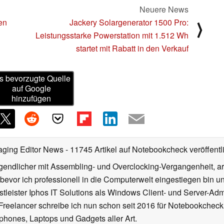
Neuere News
en
Jackery Solargenerator 1500 Pro:
⟩
Leistungsstarke Powerstation mit 1.512 Wh
startet mit Rabatt in den Verkauf
s bevorzugte Quelle
auf Google
hinzufügen
aging Editor News
- 11745 Artikel auf Notebookcheck veröffentl
gendlicher mit Assembling- und Overclocking-Vergangenheit, arb
 bevor ich professionell in die Computerwelt eingestiegen bin 
stleister Iphos IT Solutions als Windows Client- und Server-Ad
 Freelancer schreibe ich nun schon seit 2016 für Notebookcheck
phones, Laptops und Gadgets aller Art.