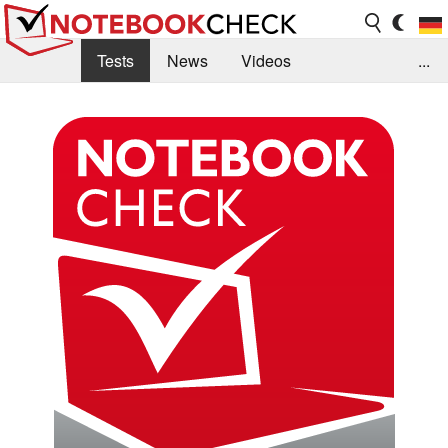
Tests
News
Videos
...
Benchmarks & Tech
Externe Tests
Kaufberatung
Deals
Suche
Jobs
Forum