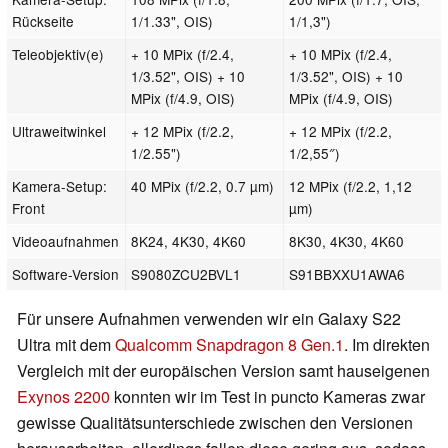
Rückseite
1/1.33", OIS)
1/1,3")
Teleobjektiv(e)
+ 10 MPix (f/2.4,
+ 10 MPix (f/2.4,
1/3.52", OIS) + 10
1/3.52", OIS) + 10
MPix (f/4.9, OIS)
MPix (f/4.9, OIS)
Ultraweitwinkel
+ 12 MPix (f/2.2,
+ 12 MPix (f/2.2,
1/2.55")
1/2,55″)
Kamera-Setup:
40 MPix (f/2.2, 0.7 µm)
12 MPix (f/2.2, 1,12
Front
µm)
Videoaufnahmen
8K24, 4K30, 4K60
8K30, 4K30, 4K60
Software-Version
S9080ZCU2BVL1
S91BBXXU1AWA6
Für unsere Aufnahmen verwenden wir ein Galaxy S22
Ultra mit dem
Qualcomm Snapdragon 8 Gen.1
. Im direkten
Vergleich mit der europäischen Version samt hauseigenen
Exynos 2200
konnten wir im Test in puncto Kameras zwar
gewisse Qualitätsunterschiede zwischen den Versionen