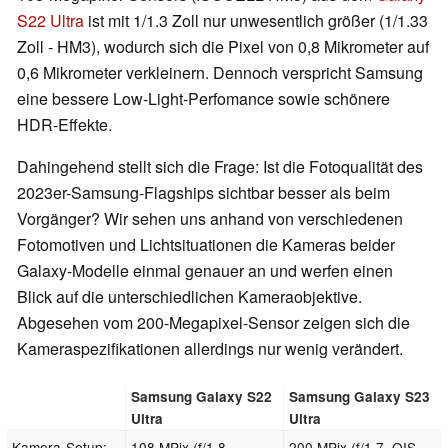
S22 Ultra
ist mit 1/1.3 Zoll nur unwesentlich größer (1/1.33
Zoll - HM3), wodurch sich die Pixel von 0,8 Mikrometer auf
0,6 Mikrometer verkleinern. Dennoch verspricht Samsung
eine bessere Low-Light-Perfomance sowie schönere
HDR-Effekte.
Dahingehend stellt sich die Frage: Ist die Fotoqualität des
2023er-Samsung-Flagships sichtbar besser als beim
Vorgänger? Wir sehen uns anhand von verschiedenen
Fotomotiven und Lichtsituationen die Kameras beider
Galaxy-Modelle einmal genauer an und werfen einen
Blick auf die unterschiedlichen Kameraobjektive.
Abgesehen vom 200-Megapixel-Sensor zeigen sich die
Kameraspezifikationen allerdings nur wenig verändert.
Samsung Galaxy S22
Samsung Galaxy S23
Ultra
Ultra
Kamera-Setup:
108 MPix (f/1.8,
200 MPix (f/1.7, OIS,