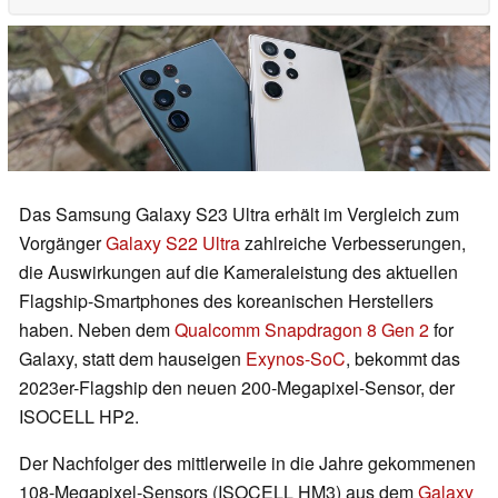
Das Samsung Galaxy S23 Ultra erhält im Vergleich zum
Vorgänger
Galaxy S22 Ultra
zahlreiche Verbesserungen,
die Auswirkungen auf die Kameraleistung des aktuellen
Flagship-Smartphones des koreanischen Herstellers
haben. Neben dem
Qualcomm Snapdragon 8 Gen 2
for
Galaxy, statt dem hauseigen
Exynos-SoC
, bekommt das
2023er-Flagship den neuen 200-Megapixel-Sensor, der
ISOCELL HP2.
Der Nachfolger des mittlerweile in die Jahre gekommenen
108-Megapixel-Sensors (ISOCELL HM3) aus dem
Galaxy