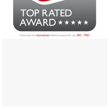
Download der
lizensierten
Bewertungsgrafik als
SVG
/
PNG