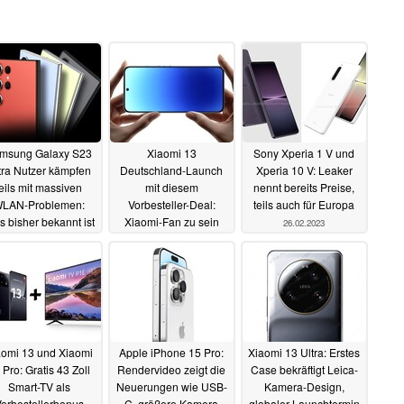
msung Galaxy S23
Xiaomi 13
Sony Xperia 1 V und
tra Nutzer kämpfen
Deutschland-Launch
Xperia 10 V: Leaker
teils mit massiven
mit diesem
nennt bereits Preise,
LAN-Problemen:
Vorbesteller-Deal:
teils auch für Europa
 bisher bekannt ist
Xiaomi-Fan zu sein
26.02.2023
war schon mal
27.02.2023
günstiger
26.02.2023
aomi 13 und Xiaomi
Apple iPhone 15 Pro:
Xiaomi 13 Ultra: Erstes
 Pro: Gratis 43 Zoll
Rendervideo zeigt die
Case bekräftigt Leica-
Smart-TV als
Neuerungen wie USB-
Kamera-Design,
orbestellerbonus
C, größere Kamera
globaler Launchtermin