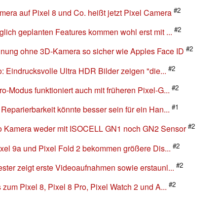
#2
ra auf Pixel 8 und Co. heißt jetzt Pixel Camera
#2
glich geplanten Features kommen wohl erst mit ...
#2
nnung ohne 3D-Kamera so sicher wie Apples Face ID
#2
: Eindrucksvolle Ultra HDR Bilder zeigen "die...
#2
o-Modus funktioniert auch mit früheren Pixel-G...
#1
Reparierbarkeit könnte besser sein für ein Han...
#2
Pro Kamera weder mit ISOCELL GN1 noch GN2 Sensor
#2
Pixel 9a und Pixel Fold 2 bekommen größere Dis...
#2
ster zeigt erste Videoaufnahmen sowie erstaunl...
#2
zum Pixel 8, Pixel 8 Pro, Pixel Watch 2 und A...