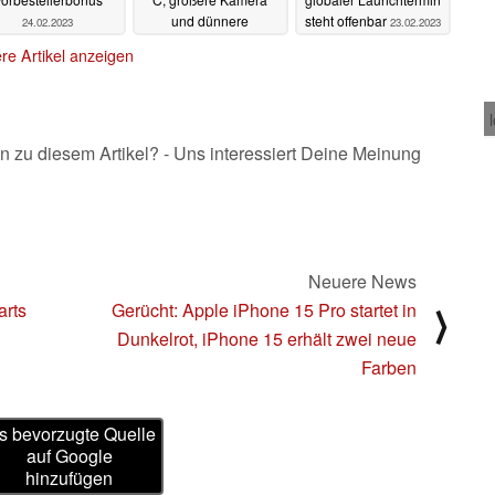
und dünnere
steht offenbar
24.02.2023
23.02.2023
Displayränder
23.02.2023
re Artikel anzeigen
n zu diesem Artikel? - Uns interessiert Deine Meinung
Neuere News
arts
Gerücht: Apple iPhone 15 Pro startet in
⟩
Dunkelrot, iPhone 15 erhält zwei neue
Farben
s bevorzugte Quelle
auf Google
hinzufügen