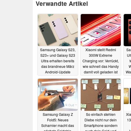
Verwandte Artikel
Samsung Galaxy S23,
Xiaomi stellt Redmi
Sa
S23+ und Galaxy S23
300W Extreme
Ul
Ultra erhalten bereits
Charging vor: Verrückt,
das brandneue März
wie schnell das Handy
W
Android-Update
damit voll geladen ist
Was
07.03.2023
28.02.2023
Samsung Galaxy Z
So einfach stehlen
Xi
Fold5: Neues
Diebe nicht nur dein
13
Scharnier macht das
Smartphone sondern
nächste Foldable
auch dein Geld und
V