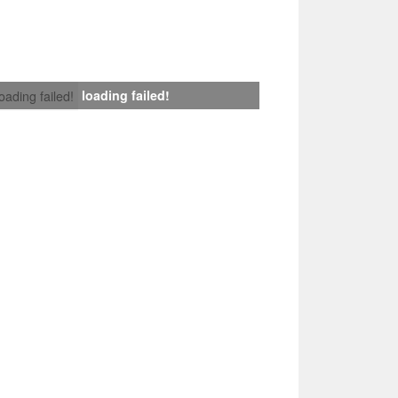
loading failed!
loading failed!