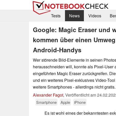
Tests
News
Videos
Be
Google: Magic Eraser und we
kommen über einen Umweg a
Android-Handys
Wer störende Bild-Elemente in seinen Photo
herausschneiden will, konnte als Pixel-User 
eingeführten Magic Eraser zurückgreifen. Die
und ein weiteres Pixel-exklusives Video-Too
weitere Smartphones - allerdings nicht gratis.
Alexander Fagot
,
Veröffentlicht am
24.02.202
Smartphone
Apple
iPhone
Es ist wohl eines der bekanntesten exk