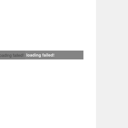
loading failed!
loading failed!