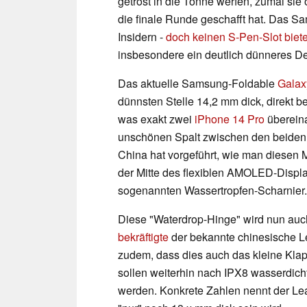
getrost in die Tonne werfen, zumal sie 
die finale Runde geschafft hat. Das Sa
Insidern -
doch keinen S-Pen-Slot biet
insbesondere ein deutlich dünneres De
Das aktuelle Samsung-Foldable
Galax
dünnsten Stelle 14,2 mm dick, direkt be
was exakt zwei
iPhone 14 Pro
übereina
unschönen Spalt zwischen den beiden D
China hat vorgeführt, wie man diesen 
der Mitte des flexiblen AMOLED-Displa
sogenannten Wassertropfen-Scharnier.
Diese "Waterdrop-Hinge" wird nun au
bekräftigte
der bekannte chinesische L
zudem, dass dies auch das kleine Kl
sollen weiterhin nach IPX8 wasserdich
werden. Konkrete Zahlen nennt der Lea