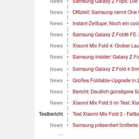
News
•
Samsung Galaxy Z Flip6: Die 
|
News
•
Offiziell: Samsung nennt One 
|
News
•
Instant-Zeitlupe: Noch ein co
|
News
•
Samsung Galaxy Z Fold6 FE : 
|
News
•
Xiaomi Mix Fold 4: Grober La
|
News
•
Samsung-Insider: Galaxy Z Fol
|
News
•
Samsung Galaxy Z Fold 4 Sma
|
News
•
Großes Foldable-Upgrade in 
|
News
•
Bericht: Deutlich günstigere 
|
News
•
Xiaomi Mix Fold 3 im Test: Xia
|
Testbericht
•
Test Xiaomi Mix Fold 3 - Falt
|
News
•
Samsung präsentiert limitierte
...