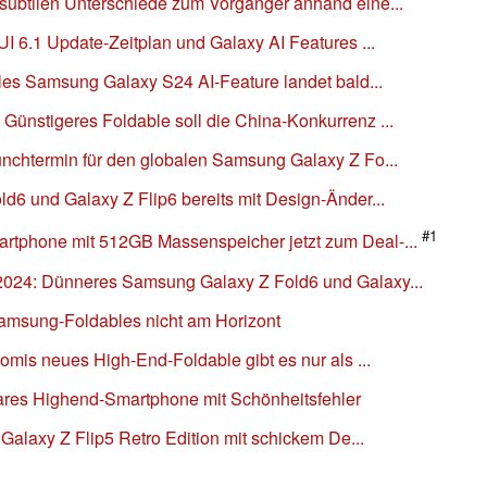
subtilen Unterschiede zum Vorgänger anhand eine...
UI 6.1 Update-Zeitplan und Galaxy AI Features ...
oles Samsung Galaxy S24 AI-Feature landet bald...
Günstigeres Foldable soll die China-Konkurrenz ...
unchtermin für den globalen Samsung Galaxy Z Fo...
d6 und Galaxy Z Flip6 bereits mit Design-Änder...
#1
rtphone mit 512GB Massenspeicher jetzt zum Deal-...
2024: Dünneres Samsung Galaxy Z Fold6 und Galaxy...
Samsung-Foldables nicht am Horizont
omis neues High-End-Foldable gibt es nur als ...
bares Highend-Smartphone mit Schönheitsfehler
 Galaxy Z Flip5 Retro Edition mit schickem De...