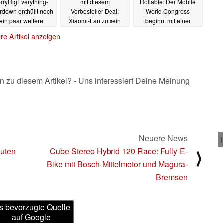
erryRigEverything-
mit diesem
Rollable: Der Mobile
rdown enthüllt noch
Vorbesteller-Deal:
World Congress
ein paar weitere
Xiaomi-Fan zu sein
beginnt mit einer
heimnisse aus dem
war schon mal
Überraschung
26.02.2023
re Artikel anzeigen
Inneren
günstiger
26.02.2023
26.02.2023
n zu diesem Artikel? - Uns interessiert Deine Meinung
Neuere News
guten
Cube Stereo Hybrid 120 Race: Fully-E-
⟩
Bike mit Bosch-Mittelmotor und Magura-
Bremsen
s bevorzugte Quelle
auf Google