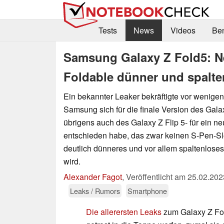
Tests
News
Videos
Be
Samsung Galaxy Z Fold5: N
Foldable dünner und spalte
Ein bekannter Leaker bekräftigte vor wenige
Samsung sich für die finale Version des Gala
übrigens auch des Galaxy Z Flip 5- für ein 
entschieden habe, das zwar keinen S-Pen-Slo
deutlich dünneres und vor allem spaltenlos
wird.
Alexander Fagot
,
Veröffentlicht am
25.02.202
Leaks / Rumors
Smartphone
Die allerersten Leaks
zum Galaxy Z Fo