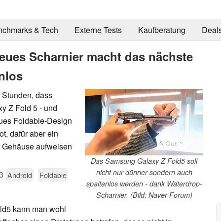
nchmarks & Tech
Externe Tests
Kaufberatung
Deal
eues Scharnier macht das nächste
nlos
n Stunden, dass
xy Z Fold 5 - und
neues Foldable-Design
t, dafür aber ein
es Gehäuse aufweisen
Das Samsung Galaxy Z Fold5 soll
nicht nur dünner sondern auch
3
Android
Foldable
spaltenlos werden - dank Waterdrop-
Scharnier. (Bild: Naver-Forum)
ld5 kann man wohl