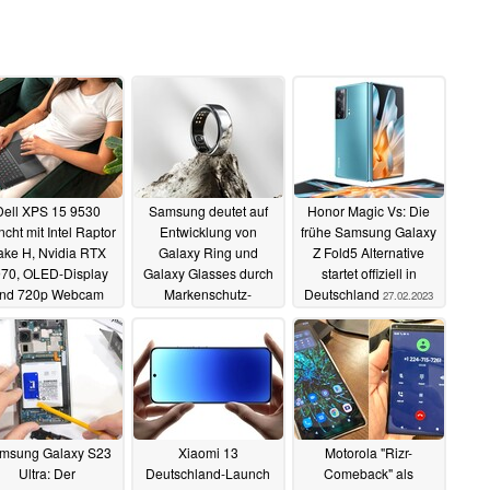
Dell XPS 15 9530
Samsung deutet auf
Honor Magic Vs: Die
ncht mit Intel Raptor
Entwicklung von
frühe Samsung Galaxy
ake H, Nvidia RTX
Galaxy Ring und
Z Fold5 Alternative
70, OLED-Display
Galaxy Glasses durch
startet offiziell in
nd 720p Webcam
Markenschutz-
Deutschland
27.02.2023
Anmeldungen
28.02.2023
27.02.2023
msung Galaxy S23
Xiaomi 13
Motorola "Rizr-
Ultra: Der
Deutschland-Launch
Comeback" als