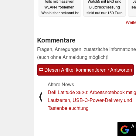
teils mit massiven
Watch5 mit EKG und
J
WLAN-Problemen:
Blutdruckmessung
Tea
Was bisher bekannt ist
sinkt auf nur 159 Euro
Ge
27.02.2023
26.02.2023
Weite
Kommentare
Fragen, Anregungen, zusätzliche Informatione
(auch ohne Anmeldung möglich)!
Diesen Artikel kommentieren / Antworten
Ältere News
Dell Latitude 3520: Arbeitsnotebook mit 
⟨
Laufzeiten, USB-C-Power-Delivery und
Tastenbeleuchtung
Al