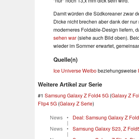
"nur" noch 13,x mm dick sein wird.
Damit würden die Südkoreaner zwar 
Dicke nicht brechen aber dank der nur
moderneres Foldable-Design liefern, da
sehen war
(siehe auch Bild oben). Be
wieder im Sommer erwartet, gemeinsa
Quelle(n)
Ice Universe Weibo
beziehungsweise
Weitere Artikel zur Serie
#1
Samsung Galaxy Z Fold4 5G
(
Galaxy Z Fo
Flip4 5G
(
Galaxy Z Serie
)
News
•
Deal: Samsung Galaxy Z Fold 4
|
News
•
Samsung Galaxy S23, Z Fold5, 
|