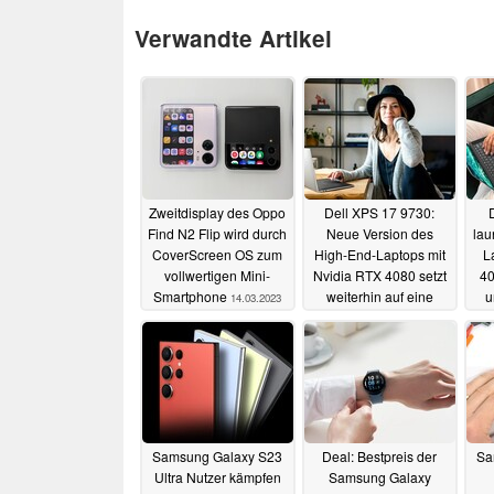
Verwandte Artikel
Zweitdisplay des Oppo
Dell XPS 17 9730:
Find N2 Flip wird durch
Neue Version des
lau
CoverScreen OS zum
High-End-Laptops mit
L
vollwertigen Mini-
Nvidia RTX 4080 setzt
40
Smartphone
weiterhin auf eine
u
14.03.2023
720p Webcam
28.02.2023
Samsung Galaxy S23
Deal: Bestpreis der
Sa
Ultra Nutzer kämpfen
Samsung Galaxy