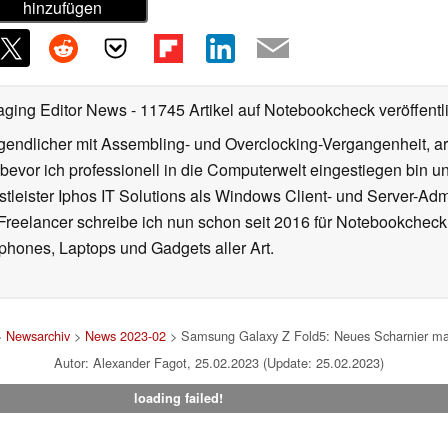
hinzufügen
aging Editor News
- 11745 Artikel auf Notebookcheck veröffentl
gendlicher mit Assembling- und Overclocking-Vergangenheit, arb
 bevor ich professionell in die Computerwelt eingestiegen bin 
stleister Iphos IT Solutions als Windows Client- und Server-Ad
 Freelancer schreibe ich nun schon seit 2016 für Notebookcheck
phones, Laptops und Gadgets aller Art.
>
Newsarchiv
>
News 2023-02
> Samsung Galaxy Z Fold5: Neues Scharnier mac
Autor: Alexander Fagot, 25.02.2023 (Update: 25.02.2023)
loading failed!