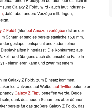
offenbar einen Prototypen betrafen, der es nicht in
msung Galaxy Z Fold5 wird - auch laut Industrie-
en
, dafür aber andere Vorzüge mitbringen,
sign.
y Z Fold4
(hier
bei Amazon verfügbar
) ist an der
im Scharnier sind es bereits stattliche 15,8 mm,
nder gestapelt entspricht und zudem einen
isplayhälften hinterlässt. Die Konkurrenz aus
Makel - und übrigens auch die unschöne Falte in
ys - eliminieren kann und zwar mit einem
ch im Galaxy Z Fold5 zum Einsatz kommen,
eaker Ice Universe auf Weibo,
auf Twitter
betonte er
apphandy
Galaxy Z Flip5
betreffen werde. Beide
t sein, dank des neuen Scharniers aber dünner
ker bereits für das größere Galaxy Z Fold5, das