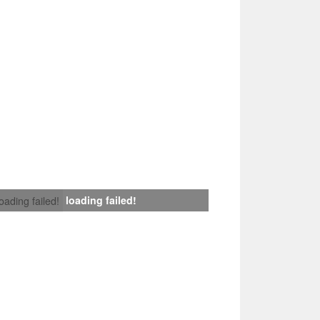
loading failed!
loading failed!