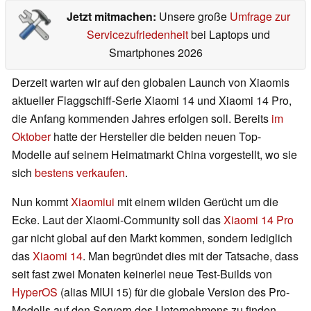
Jetzt mitmachen:
Unsere große
Umfrage zur
Servicezufriedenheit
bei Laptops und
Smartphones 2026
Derzeit warten wir auf den globalen Launch von Xiaomis
aktueller Flaggschiff-Serie Xiaomi 14 und Xiaomi 14 Pro,
die Anfang kommenden Jahres erfolgen soll. Bereits
im
Oktober
hatte der Hersteller die beiden neuen Top-
Modelle auf seinem Heimatmarkt China vorgestellt, wo sie
sich
bestens verkaufen
.
Nun kommt
Xiaomiui
mit einem wilden Gerücht um die
Ecke. Laut der Xiaomi-Community soll das
Xiaomi 14 Pro
gar nicht global auf den Markt kommen, sondern lediglich
das
Xiaomi 14
. Man begründet dies mit der Tatsache, dass
seit fast zwei Monaten keinerlei neue Test-Builds von
HyperOS
(alias MIUI 15) für die globale Version des Pro-
Modells auf den Servern des Unternehmens zu finden