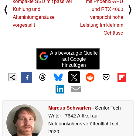
kompakte SSD mit passiver
mit Phoenix-APU
⟨
⟩
Kühlung und
und RTX 4060
Aluminiumgehäuse
verspricht hohe
vorgestellt
Leistung im kleinem
Gehäuse
Als bevorzugte Quelle
auf Google
hinzufügen
Marcus Schwarten
- Senior Tech
Writer
- 7642 Artikel auf
Notebookcheck veröffentlicht
seit
2020