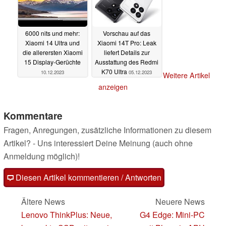
6000 nits und mehr:
Vorschau auf das
Xiaomi 14 Ultra und
Xiaomi 14T Pro: Leak
die allerersten Xiaomi
liefert Details zur
15 Display-Gerüchte
Ausstattung des Redmi
K70 Ultra
10.12.2023
05.12.2023
Weitere Artikel
anzeigen
Kommentare
Fragen, Anregungen, zusätzliche Informationen zu diesem
Artikel? - Uns interessiert Deine Meinung (auch ohne
Anmeldung möglich)!
Diesen Artikel kommentieren / Antworten
Ältere News
Neuere News
Lenovo ThinkPlus: Neue,
G4 Edge: Mini-PC