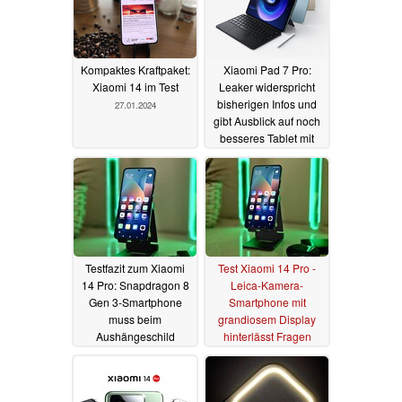
Kompaktes Kraftpaket:
Xiaomi Pad 7 Pro:
Xiaomi 14 im Test
Leaker widerspricht
bisherigen Infos und
27.01.2024
gibt Ausblick auf noch
besseres Tablet mit
aktuellem Flaggschiff-
SoC und OLED
10.01.2024
Testfazit zum Xiaomi
Test Xiaomi 14 Pro -
14 Pro: Snapdragon 8
Leica-Kamera-
Gen 3-Smartphone
Smartphone mit
muss beim
grandiosem Display
Aushängeschild
hinterlässt Fragen
besser werden
30.12.2023
01.01.2024