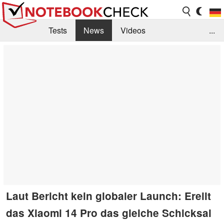
Tests
News
Videos
...
Benchmarks & Tech
Externe Tests
Kaufberatung
Deals
Suche
Jobs
Forum
Laut Bericht kein globaler Launch: Ereilt
das Xiaomi 14 Pro das gleiche Schicksal