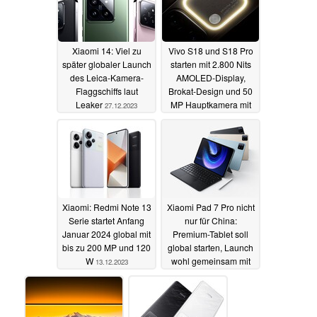
Xiaomi 14: Viel zu
Vivo S18 und S18 Pro
später globaler Launch
starten mit 2.800 Nits
des Leica-Kamera-
AMOLED-Display,
Flaggschiffs laut
Brokat-Design und 50
Leaker
MP Hauptkamera mit
27.12.2023
Aura Light
14.12.2023
Xiaomi: Redmi Note 13
Xiaomi Pad 7 Pro nicht
Serie startet Anfang
nur für China:
Januar 2024 global mit
Premium-Tablet soll
bis zu 200 MP und 120
global starten, Launch
W
wohl gemeinsam mit
13.12.2023
Xiaomi 14 Ultra
11.12.2023