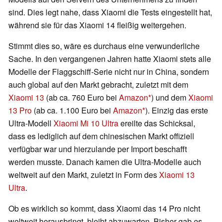
sind. Dies legt nahe, dass Xiaomi die Tests eingestellt hat,
während sie für das Xiaomi 14 fleißig weitergehen.
Stimmt dies so, wäre es durchaus eine verwunderliche
Sache. In den vergangenen Jahren hatte Xiaomi stets alle
Modelle der Flaggschiff-Serie nicht nur in China, sondern
auch global auf den Markt gebracht, zuletzt mit dem
Xiaomi 13
(ab ca. 760 Euro bei
Amazon
) und dem
Xiaomi
13 Pro
(ab ca. 1.100 Euro bei
Amazon
). Einzig das erste
Ultra-Modell
Xiaomi Mi 10 Ultra
ereilte das Schicksal,
dass es lediglich auf dem chinesischen Markt offiziell
verfügbar war und hierzulande per Import beschafft
werden musste. Danach kamen die Ultra-Modelle auch
weltweit auf den Markt, zuletzt in Form des
Xiaomi 13
Ultra
.
Ob es wirklich so kommt, dass Xiaomi das 14 Pro nicht
weltweit herausbringt, bleibt abzuwarten. Bisher gab es