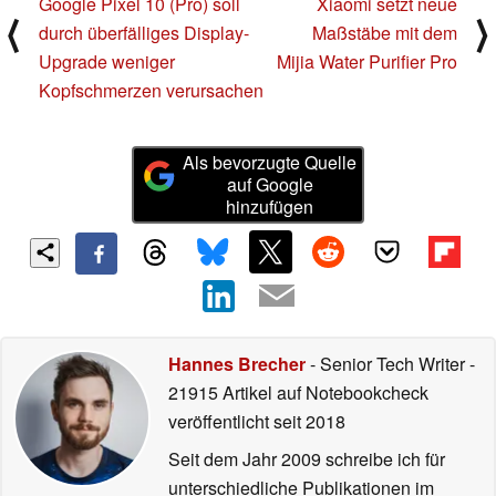
Google Pixel 10 (Pro) soll
Xiaomi setzt neue
⟨
⟩
durch überfälliges Display-
Maßstäbe mit dem
Upgrade weniger
Mijia Water Purifier Pro
Kopfschmerzen verursachen
Als bevorzugte Quelle
auf Google
hinzufügen
Hannes Brecher
- Senior Tech Writer
-
21915 Artikel auf Notebookcheck
veröffentlicht
seit 2018
Seit dem Jahr 2009 schreibe ich für
unterschiedliche Publikationen im