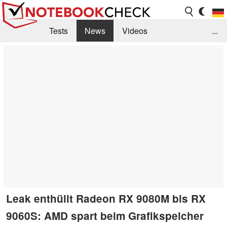
Tests
News
Videos
...
Benchmarks & Tech
Externe Tests
Kaufberatung
Deals
Suche
Jobs
Forum
Leak enthüllt Radeon RX 9080M bis RX
9060S: AMD spart beim Grafikspeicher