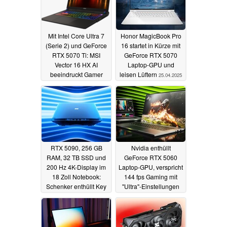
Mit Intel Core Ultra 7
Honor MagicBook Pro
(Serie 2) und GeForce
16 startet in Kürze mit
RTX 5070 Ti: MSI
GeForce RTX 5070
Vector 16 HX AI
Laptop-GPU und
beeindruckt Gamer
leisen Lüftern
25.04.2025
und Power-User (Ad)
28.04.2025
RTX 5090, 256 GB
Nvidia enthüllt
RAM, 32 TB SSD und
GeForce RTX 5060
200 Hz 4K-Display im
Laptop-GPU, verspricht
18 Zoll Notebook:
144 fps Gaming mit
Schenker enthüllt Key
"Ultra"-Einstellungen
18 Pro
zum günstigeren Preis
16.04.2025
16.04.2025