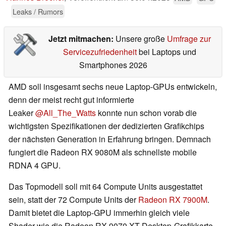
Leaks / Rumors
Jetzt mitmachen:
Unsere große
Umfrage zur
Servicezufriedenheit
bei Laptops und
Smartphones 2026
AMD soll insgesamt sechs neue Laptop-GPUs entwickeln,
denn der meist recht gut informierte
Leaker
@All_The_Watts
konnte nun schon vorab die
wichtigsten Spezifikationen der dedizierten Grafikchips
der nächsten Generation in Erfahrung bringen. Demnach
fungiert die Radeon RX 9080M als schnellste mobile
RDNA 4 GPU.
Das Topmodell soll mit 64 Compute Units ausgestattet
sein, statt der 72 Compute Units der
Radeon RX 7900M
.
Damit bietet die Laptop-GPU immerhin gleich viele
Shader wie die Radeon RX 9070 XT Desktop-Grafikkarte