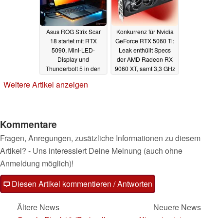
Asus ROG Strix Scar
Konkurrenz für Nvidia
18 startet mit RTX
GeForce RTX 5060 Ti:
5090, Mini-LED-
Leak enthüllt Specs
Display und
der AMD Radeon RX
Thunderbolt 5 in den
9060 XT, samt 3,3 GHz
Verkauf
Boost-Takt
16.04.2025
14.04.2025
Weitere Artikel anzeigen
Kommentare
Fragen, Anregungen, zusätzliche Informationen zu diesem
Artikel? - Uns interessiert Deine Meinung (auch ohne
Anmeldung möglich)!
Diesen Artikel kommentieren / Antworten
Ältere News
Neuere News