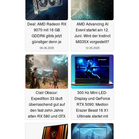
Deal: AMD Radeon RX
AMD Advancing AI
9070 mit 16 GB
Event startet am 12.
GDDR6 gibts jetzt
Juni. Wird der Instinct
günstiger denn je
MI335X vorgestellt?
06.06.2025
12.05.2025
Clair Obscur:
300 Hz Mini-LED-
Expedition 33 läuft
Display und GeForce
überraschend gut auf
RTX 5090: Medion
den fast zehn Jahre
Erazer Beast 16 X1
alten RX 580 und GTX
Ultimate startet mit
1060
Wasserkühlung
29.04.2025
28.04.2025