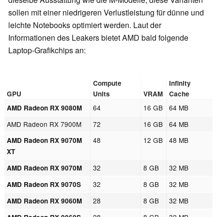
sollen mit einer niedrigeren Verlustleistung für dünne und
leichte Notebooks optimiert werden. Laut der
Informationen des Leakers bietet AMD bald folgende
Laptop-Grafikchips an:
Compute
Infinity
GPU
Units
VRAM
Cache
64
16 GB
64 MB
AMD Radeon RX 9080M
AMD Radeon RX 7900M
72
16 GB
64 MB
48
12 GB
48 MB
AMD Radeon RX 9070M
XT
32
8 GB
32 MB
AMD Radeon RX 9070M
32
8 GB
32 MB
AMD Radeon RX 9070S
28
8 GB
32 MB
AMD Radeon RX 9060M