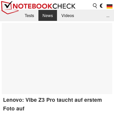
Tests
News
Videos
...
Benchmarks & Tech
Externe Tests
Kaufberatung
Deals
Suche
Jobs
Forum
Lenovo: Vibe Z3 Pro taucht auf erstem
Foto auf