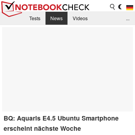
Tests
News
Videos
...
Benchmarks & Tech
Externe Tests
Kaufberatung
Deals
Suche
Jobs
Forum
BQ: Aquaris E4.5 Ubuntu Smartphone
erscheint nächste Woche