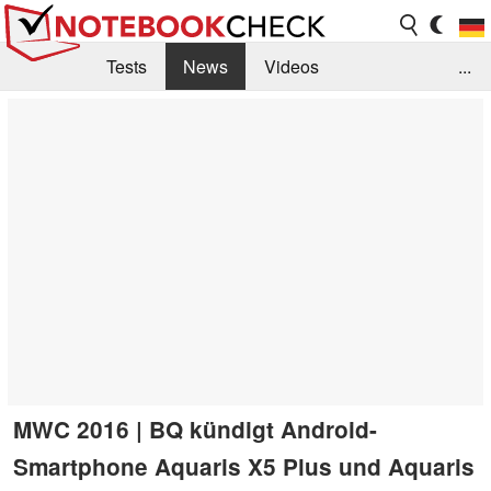
Tests
News
Videos
...
Benchmarks & Tech
Externe Tests
Kaufberatung
Deals
Suche
Jobs
Forum
MWC 2016 | BQ kündigt Android-
Smartphone Aquaris X5 Plus und Aquaris