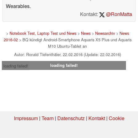
Wearables.
Kontakt:
@RonMatta
>
Notebook Test, Laptop Test und News
>
News
>
Newsarchiv
>
News
2016-02
> BQ kündigt Android-Smartphone Aquaris X5 Plus und Aquaris
M10 Ubuntu-Tablet an
Autor: Ronald Tiefenthäler, 22.02.2016 (Update: 22.02.2016)
loading failed!
loading failed!
Impressum
|
Team
|
Datenschutz
|
Kontakt
|
Cookie
Einstellungen
| 08.08.2026 08:46
* Beim Kauf über einen Affiliate-Link kann Notebookcheck eine Vergütung