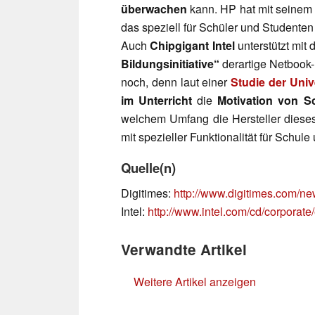
überwachen
kann. HP hat mit seine
das speziell für Schüler und Studenten k
Auch
Chipgigant Intel
unterstützt mit
Bildungsinitiative“
derartige Netbook-
noch, denn laut einer
Studie der Uni
im Unterricht
die
Motivation von Sc
welchem Umfang die Hersteller dies
mit spezieller Funktionalität für Schu
Quelle(n)
Digitimes:
http://www.digitimes.com/
Intel:
http://www.intel.com/cd/corpora
Verwandte Artikel
Weitere Artikel anzeigen