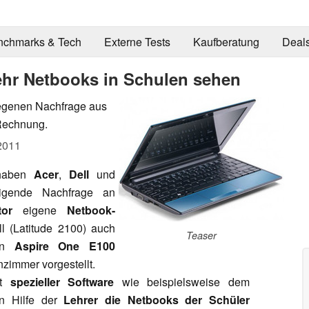
nchmarks & Tech
Externe Tests
Kaufberatung
Deal
mehr Netbooks in Schulen sehen
iegenen Nachfrage aus
Rechnung.
2011
aben
Acer
,
Dell
und
igende Nachfrage an
tor
eigene
Netbook-
l (Latitude 2100) auch
Teaser
nen
Aspire One E100
zimmer vorgestellt.
it
spezieller Software
wie beispielsweise dem
en Hilfe der
Lehrer die Netbooks der Schüler