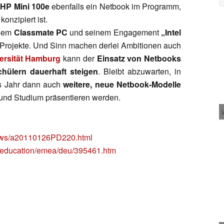
m
HP Mini 100e
ebenfalls ein Netbook im Programm,
onzipiert ist.
 dem
Classmate PC
und seinem Engagement
„Intel
Projekte. Und Sinn machen derlei Ambitionen auch
versität Hamburg
kann der
Einsatz von Netbooks
hülern dauerhaft steigen
. Bleibt abzuwarten, in
es Jahr dann auch
weitere, neue Netbook-Modelle
le und Studium präsentieren werden.
news/a20110126PD220.html
te/education/emea/deu/395461.htm