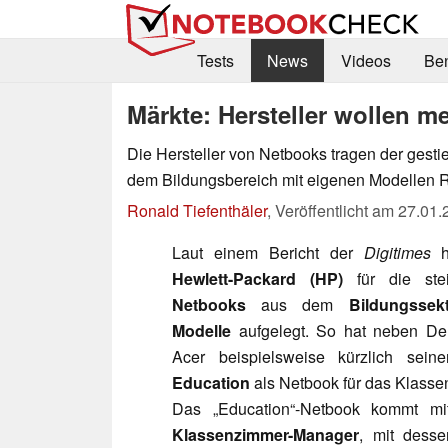
Tests
News
Videos
Be
Märkte: Hersteller wollen 
Die Hersteller von Netbooks tragen der gest
dem Bildungsbereich mit eigenen Modellen 
Ronald Tiefenthäler
,
Veröffentlicht am
27.01.
Laut einem Bericht der
Digitimes
h
Hewlett-Packard (HP)
für die ste
Netbooks
aus dem
Bildungssek
Modelle
aufgelegt. So hat neben Del
Acer beispielsweise kürzlich sei
Education
als Netbook für das Klassen
Das „Education“-Netbook kommt m
Klassenzimmer-Manager
, mit dess