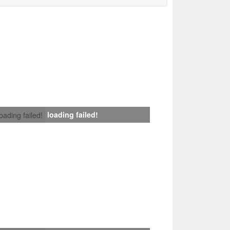
loading failed!
loading failed!