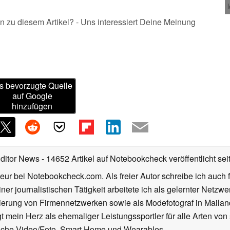
n zu diesem Artikel? - Uns interessiert Deine Meinung
s bevorzugte Quelle
auf Google
hinzufügen
Editor News
- 14652 Artikel auf Notebookcheck veröffentlicht
sei
eur bei Notebookcheck.com. Als freier Autor schreibe ich auch 
ner journalistischen Tätigkeit arbeitete ich als gelernter Netzw
ierung von Firmennetzwerken sowie als Modefotograf in Mailan
 mein Herz als ehemaliger Leistungssportler für alle Arten von
reiche Video/Foto, Smart Home und Wearables.