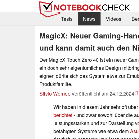
Tests
News
Videos
Be
MagicX: Neuer Gaming-Hand
und kann damit auch den N
Der MagicX Touch Zero 40 ist ein neuer Gam
ein doch sehr eigentümliches Design mitbrin
eignen dürfte sich das System etwa zur Emul
Produktfamilie.
Silvio Werner
,
Veröffentlicht am
24.12.2024

Wir haben in diesem Jahr sehr oft üb
berichtet
- und zwar sowohl über die a
leistungsstarken und zur Darstellung v
befähigten Systeme wie etwa dem
Asu