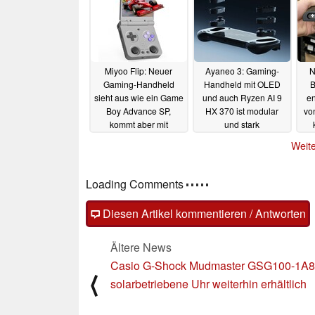
Miyoo Flip: Neuer
Ayaneo 3: Gaming-
N
Gaming-Handheld
Handheld mit OLED
B
sieht aus wie ein Game
und auch Ryzen AI 9
en
Boy Advance SP,
HX 370 ist modular
vo
kommt aber mit
und stark
Analogsticks
individualisierbar
27.12.2024
Weite
27.12.2024
Loading Comments
Diesen Artikel kommentieren / Antworten
Ältere News
Casio G-Shock Mudmaster GSG100-1A8
⟨
solarbetriebene Uhr weiterhin erhältlich