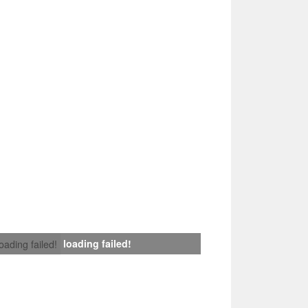
loading failed!
loading failed!