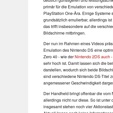
deutlich günstigeren und leistungss
primär für die Emulation von verschied
PlayStation One-Ära. Einige Systeme s
grundsätzlich emulierbar, allerdings is
das trifft insbesondere auf die versc
Bildschirme mitbringen.
Der nun im Rahmen eines Videos präse
Emulation des Nintendo DS eine optima
Zero 40 - wie der
Nintendo 2DS auch
-
sehr hoch ist. Damit lassen sich die 
darstellen, wodurch sich beide Bildsch
sind verschiedene Nintendo DS-Titel 
angemessener Geschwindigkeit dargest
Der Handheld bringt offenbar die vom 
allerdings nicht nur diese. So ist unt
insgesamt stehen noch vier Aktionstast