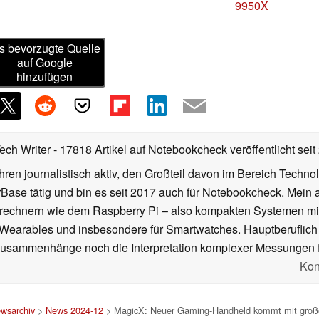
9950X
s bevorzugte Quelle
auf Google
hinzufügen
Tech Writer
- 17818 Artikel auf Notebookcheck veröffentlicht
seit
ahren journalistisch aktiv, den Großteil davon im Bereich Techn
se tätig und bin es seit 2017 auch für Notebookcheck. Mein ak
rechnern wie dem Raspberry Pi – also kompakten Systemen mit
n Wearables und insbesondere für Smartwatches. Hauptberuflich
Zusammenhänge noch die Interpretation komplexer Messungen f
Kon
wsarchiv
>
News 2024-12
> MagicX: Neuer Gaming-Handheld kommt mit große