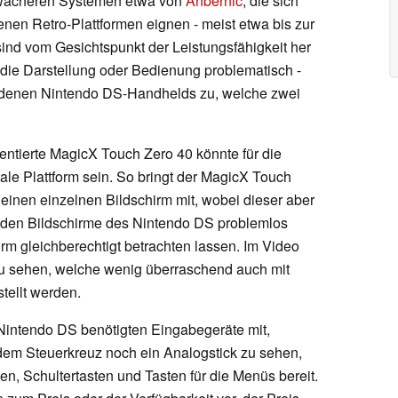
chwächeren Systemen etwa von
Anbernic
, die sich
enen Retro-Plattformen eignen - meist etwa bis zur
ind vom Gesichtspunkt der Leistungsfähigkeit her
t die Darstellung oder Bedienung problematisch -
hiedenen Nintendo DS-Handhelds zu, welche zwei
ntierte MagicX Touch Zero 40 könnte für die
le Plattform sein. So bringt der MagicX Touch
 einen einzelnen Bildschirm mit, wobei dieser aber
beiden Bildschirme des Nintendo DS problemlos
irm gleichberechtigt betrachten lassen. Im Video
zu sehen, welche wenig überraschend auch mit
ellt werden.
Nintendo DS benötigten Eingabegeräte mit,
er dem Steuerkreuz noch ein Analogstick zu sehen,
en, Schultertasten und Tasten für die Menüs bereit.