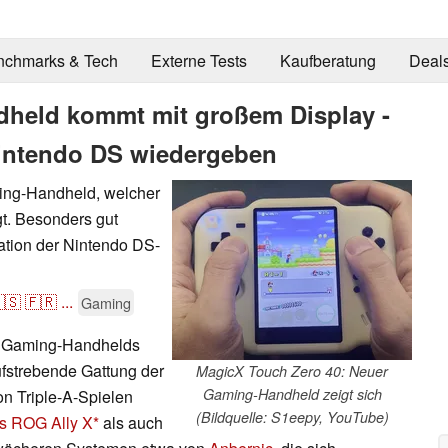
nchmarks & Tech
Externe Tests
Kaufberatung
Deal
held kommt mit großem Display -
intendo DS wiedergeben
ing-Handheld, welcher
gt. Besonders gut
ation der Nintendo DS-
🇸
🇫🇷
...
Gaming
er Gaming-Handhelds
ufstrebende Gattung der
MagicX Touch Zero 40: Neuer
Gaming-Handheld zeigt sich
on Triple-A-Spielen
(Bildquelle: S1eepy, YouTube)
s ROG Ally X
als auch