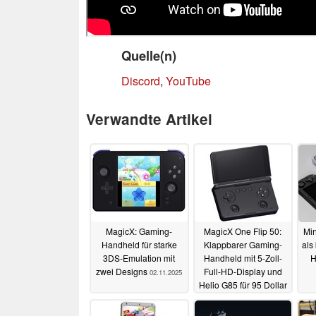
Quelle(n)
Discord
,
YouTube
Verwandte Artikel
MagicX: Gaming-
MagicX One Flip 50:
Min
Handheld für starke
Klappbarer Gaming-
als
3DS-Emulation mit
Handheld mit 5-Zoll-
H
zwei Designs
Full-HD-Display und
02.11.2025
Helio G85 für 95 Dollar
27.10.2025