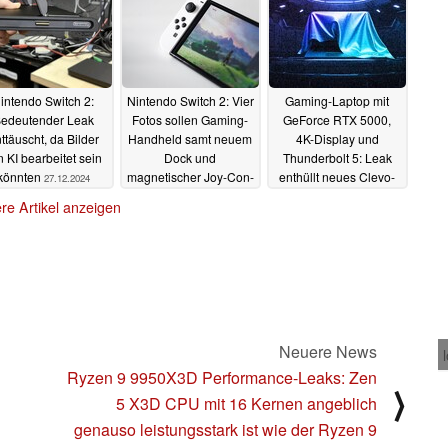
intendo Switch 2:
Nintendo Switch 2: Vier
Gaming-Laptop mit
edeutender Leak
Fotos sollen Gaming-
GeForce RTX 5000,
ttäuscht, da Bilder
Handheld samt neuem
4K-Display und
n KI bearbeitet sein
Dock und
Thunderbolt 5: Leak
könnten
magnetischer Joy-Con-
enthüllt neues Clevo-
27.12.2024
Schiene zeigen
Flaggschiff
26.12.2024
re Artikel anzeigen
26.12.2024
Neuere News
Ryzen 9 9950X3D Performance-Leaks: Zen
⟩
5 X3D CPU mit 16 Kernen angeblich
genauso leistungsstark ist wie der Ryzen 9