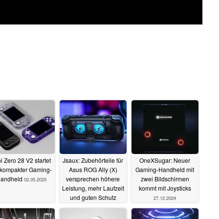
i Zero 28 V2 startet
Jsaux: Zubehörteile für
OneXSugar: Neuer
 kompakter Gaming-
Asus ROG Ally (X)
Gaming-Handheld mit
andheld
versprechen höhere
zwei Bildschirmen
02.05.2025
Leistung, mehr Laufzeit
kommt mit Joysticks
und guten Schutz
27.12.2024
30.12.2024