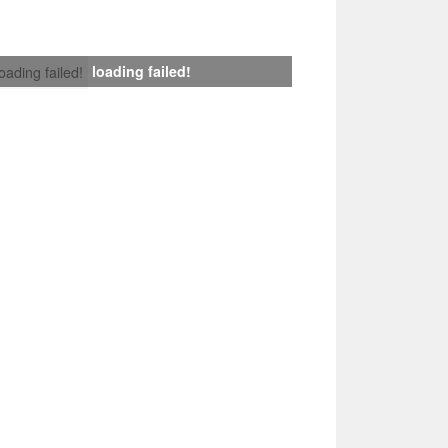
loading failed!
loading failed!