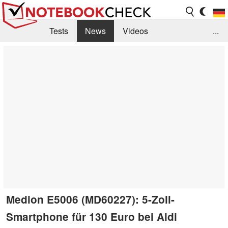
Tests
News
Videos
...
Benchmarks & Tech
Externe Tests
Kaufberatung
Deals
Suche
Jobs
Forum
Medion E5006 (MD60227): 5-Zoll-
Smartphone für 130 Euro bei Aldi