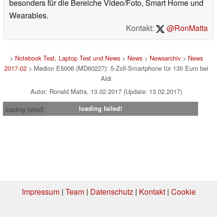
besonders für die Bereiche Video/Foto, Smart Home und
Wearables.
Kontakt:
@RonMatta
>
Notebook Test, Laptop Test und News
>
News
>
Newsarchiv
>
News
2017-02
> Medion E5006 (MD60227): 5-Zoll-Smartphone für 130 Euro bei
Aldi
Autor: Ronald Matta, 13.02.2017 (Update: 13.02.2017)
loading failed!
loading failed!
Impressum
|
Team
|
Datenschutz
|
Kontakt
|
Cookie
Einstellungen
| 05.08.2026 09:00
* Beim Kauf über einen Affiliate-Link kann Notebookcheck eine Vergütung