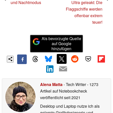
und Nachtmodus
Ultra geleakt: Die
Flaggschiffe werden
offenbar extrem
teuer!
Als bevorzugte Quelle
auf Google
hinzufügen
Alena Matta
- Tech Writer
- 1273
Artikel auf Notebookcheck
veröffentlicht
seit 2021
Desktop und Laptop nutze ich als
gelernte Grafikdesignerin und