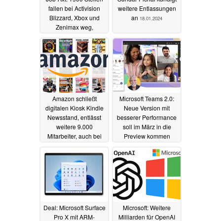
fallen bei Activision
weitere Entlassungen
Blizzard, Xbox und
an
18.01.2024
Zenimax weg,
Survivalgame wird platt
gemacht
26.01.2024
Amazon schließt
Microsoft Teams 2.0:
digitalen Kiosk Kindle
Neue Version mit
Newsstand, entlässt
besserer Performance
weitere 9.000
soll im März in die
Mitarbeiter, auch bei
Preview kommen
Twitch fallen Jobs weg
20.02.2023
21.03.2023
Deal: Microsoft Surface
Microsoft: Weitere
Pro X mit ARM-
Milliarden für OpenAI