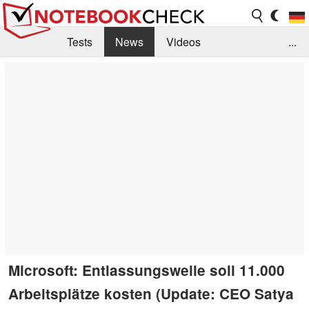
Tests
News
Videos
...
Benchmarks & Tech
Externe Tests
Kaufberatung
Deals
Suche
Jobs
Forum
Microsoft: Entlassungswelle soll 11.000
Arbeitsplätze kosten (Update: CEO Satya