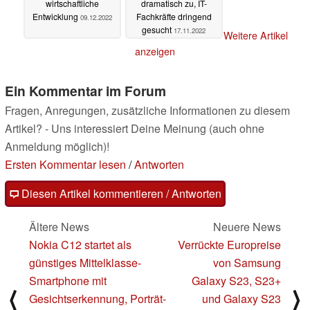
wirtschaftliche
dramatisch zu, IT-
Entwicklung
Fachkräfte dringend
09.12.2022
gesucht
17.11.2022
Weitere Artikel
anzeigen
Ein Kommentar im Forum
Fragen, Anregungen, zusätzliche Informationen zu diesem
Artikel? - Uns interessiert Deine Meinung (auch ohne
Anmeldung möglich)!
Ersten Kommentar lesen
/
Antworten
Diesen Artikel kommentieren / Antworten
Ältere News
Neuere News
Nokia C12 startet als
Verrückte Europreise
günstiges Mittelklasse-
von Samsung
Smartphone mit
Galaxy S23, S23+
⟨
⟩
Gesichtserkennung, Porträt-
und Galaxy S23