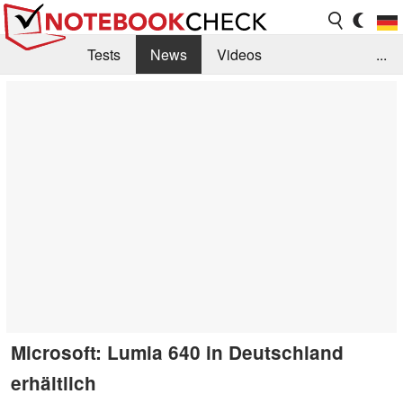
Tests
News
Videos
...
Benchmarks & Tech
Externe Tests
Kaufberatung
Deals
Suche
Jobs
Forum
Microsoft: Lumia 640 in Deutschland
erhältlich