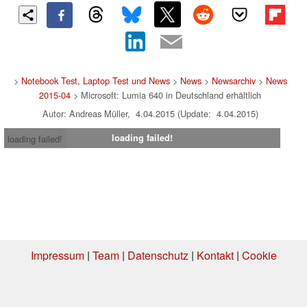
>
Notebook Test, Laptop Test und News
>
News
>
Newsarchiv
>
News
2015-04
> Microsoft: Lumia 640 in Deutschland erhältlich
Autor: Andreas Müller, 4.04.2015 (Update: 4.04.2015)
loading failed!
loading failed!
Impressum
|
Team
|
Datenschutz
|
Kontakt
|
Cookie
Einstellungen
| 02.08.2026 16:18
* Beim Kauf über einen Affiliate-Link kann Notebookcheck eine Vergütung
erhalten. Vielen Dank für Ihre Unterstützung!.