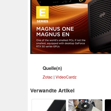
Quelle(n)
Zotac
|
VideoCardz
Verwandte Artikel