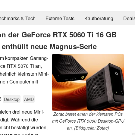
nchmarks & Tech
Externe Tests
Kaufberatung
Deal
on der GeForce RTX 5060 Ti 16 GB
 enthüllt neue Magnus-Serie
rem kompakten Gaming-
rce RTX 5070 Ti an,
einlich kleinsten Mini-
inen Computer mit
5
Desktop
AMD
leich drei neue Mini-
Zotac bietet einen der kleinsten PCs
digt. Während die
mit GeForce RTX 5000 Desktop-GPU
icht bestätigt wurden,
an. (Bildquelle: Zotac)