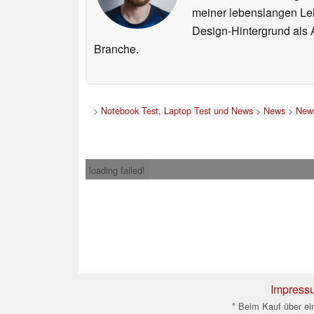
meiner lebenslangen Lei
Design-Hintergrund als A
Branche.
>
Notebook Test, Laptop Test und News
>
News
>
News
loading failed!
Impress
* Beim Kauf über ein