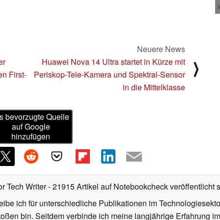
Neuere News
er
Huawei Nova 14 Ultra startet in Kürze mit
⟩
n First-
Periskop-Tele-Kamera und Spektral-Sensor
in die Mittelklasse
s bevorzugte Quelle
auf Google
hinzufügen
or Tech Writer
- 21915 Artikel auf Notebookcheck veröffentlicht
s
ibe ich für unterschiedliche Publikationen im Technologiesekt
oßen bin. Seitdem verbinde ich meine langjährige Erfahrung 