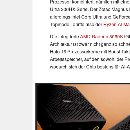
Prozessor kombiniert, nämlich mit ein
Ultra 200HX-Serie. Der Zotac Magnus E
allerdings Intel Core Ultra und GeFor
Topmodell dürfte also der
Ryzen AI Ma
Die integrierte
AMD Radeon 8060S
iGP
Architektur ist zwar nicht ganz so schn
Halo 16 Prozessorkerne mit Boost-Tak
Arbeitsspeicher, auf den sowohl der Pr
wodurch sich der Chip bestens für AI