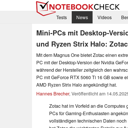
Tests
News
Videos
Be
Mini-PCs mit Desktop-Versi
und Ryzen Strix Halo: Zotac
Mit dem Magnus One bietet Zotac einen ext
PC mit der Desktop-Version der Nvidia GeFo
während der Hersteller zeitgleich den wahrsch
PC mit GeForce RTX 5060 Ti 16 GB sowie e
AMD Ryzen Strix Halo angekündigt hat.
Hannes Brecher
,
Veröffentlicht am
14.05.202
Zotac hat im Vorfeld an die Computex g
PCs für Gaming-Enthusiasten angekün
vollständigen technischen Daten noch n