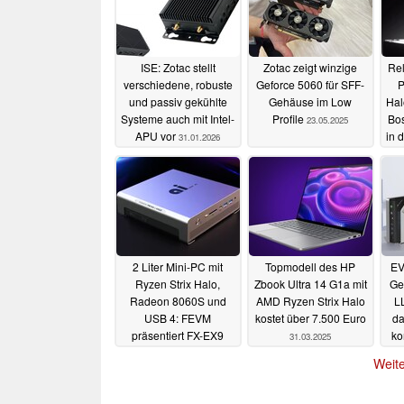
ISE: Zotac stellt
Zotac zeigt winzige
Rel
verschiedene, robuste
Geforce 5060 für SFF-
P
und passiv gekühlte
Gehäuse im Low
Hal
Systeme auch mit Intel-
Profile
Bos
23.05.2025
APU vor
in 
31.01.2026
2 Liter Mini-PC mit
Topmodell des HP
EV
Ryzen Strix Halo,
Zbook Ultra 14 G1a mit
Ge
Radeon 8060S und
AMD Ryzen Strix Halo
L
USB 4: FEVM
kostet über 7.500 Euro
da
präsentiert FX-EX9
ko
31.03.2025
21.04.2025
Weite