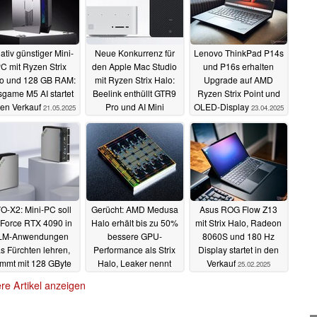
ativ günstiger Mini-
Neue Konkurrenz für
Lenovo ThinkPad P14s
C mit Ryzen Strix
den Apple Mac Studio
und P16s erhalten
o und 128 GB RAM:
mit Ryzen Strix Halo:
Upgrade auf AMD
game M5 AI startet
Beelink enthüllt GTR9
Ryzen Strix Point und
den Verkauf
Pro und AI Mini
OLED-Display
21.05.2025
23.04.2025
07.05.2025
O-X2: Mini-PC soll
Gerücht: AMD Medusa
Asus ROG Flow Z13
Force RTX 4090 in
Halo erhält bis zu 50%
mit Strix Halo, Radeon
LM-Anwendungen
bessere GPU-
8060S und 180 Hz
s Fürchten lehren,
Performance als Strix
Display startet in den
mmt mit 128 GByte
Halo, Leaker nennt
Verkauf
25.02.2025
RAM
erste Specs
30.03.2025
04.03.2025
re Artikel anzeigen