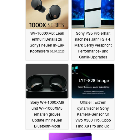
WF-1000XM6: Leak
Sony PS5 Pro erhält
enthüllt Details zu
nächstes Jahr FSR 4,
Sonys neuen In-Ear-
Mark Cerny verspricht
Kopfhörern
Performance- und
09.07.2025
Grafik-Upgrades
02.07.2025
Sony WH-1000XM6
Offiziell: Extrem
und WF-1000XM5
dynamischer Sony
erhalten großes
Kamera-Sensor für
Update mit neuen
Vivo X300 Pro, Oppo
Bluetooth-Modi
Find X9 Pro und Co.
gelauncht
01.07.2025
29.06.2025