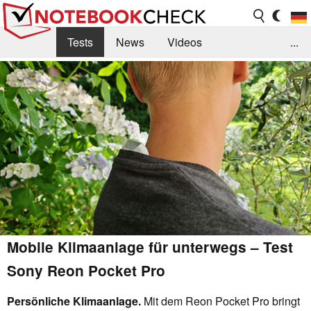
Tests
News
Videos
...
Benchmarks & Tech
Externe Tests
Kaufberatung
Deals
Suche
Jobs
Forum
Mobile Klimaanlage für unterwegs – Test
Sony Reon Pocket Pro
Persönliche Klimaanlage.
Mit dem Reon Pocket Pro bringt