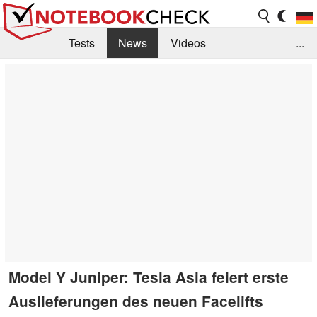
Tests
News
Videos
...
Benchmarks & Tech
Externe Tests
Kaufberatung
Deals
Suche
Jobs
Forum
Model Y Juniper: Tesla Asia feiert erste
Auslieferungen des neuen Facelifts