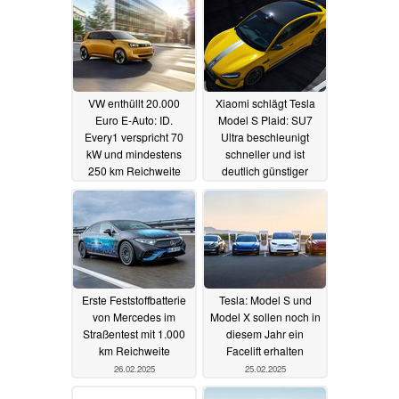
VW enthüllt 20.000
Xiaomi schlägt Tesla
Euro E-Auto: ID.
Model S Plaid: SU7
Every1 verspricht 70
Ultra beschleunigt
kW und mindestens
schneller und ist
250 km Reichweite
deutlich günstiger
05.03.2025
01.03.2025
Erste Feststoffbatterie
Tesla: Model S und
von Mercedes im
Model X sollen noch in
Straßentest mit 1.000
diesem Jahr ein
km Reichweite
Facelift erhalten
26.02.2025
25.02.2025