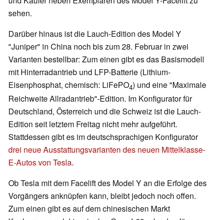
und Käufer neben Exemplaren des Model Y-Facelift zu
sehen.
Darüber hinaus ist die Lauch-Edition des Model Y
"Juniper" in China noch bis zum 28. Februar in zwei
Varianten bestellbar: Zum einen gibt es das Basismodell
mit Hinterradantrieb und LFP-Batterie (Lithium-
Eisenphosphat, chemisch: LiFePO
) und eine "Maximale
4
Reichweite Allradantrieb"-Edition. Im Konfigurator für
Deutschland, Österreich und die Schweiz ist die Lauch-
Edition seit letztem Freitag nicht mehr aufgeführt.
Stattdessen gibt es im deutschsprachigen Konfigurator
drei neue Ausstattungsvarianten des neuen Mittelklasse-
E-Autos von Tesla
.
Ob Tesla mit dem Facelift des Model Y an die Erfolge des
Vorgängers anknüpfen kann, bleibt jedoch noch offen.
Zum einen gibt es auf dem chinesischen Markt