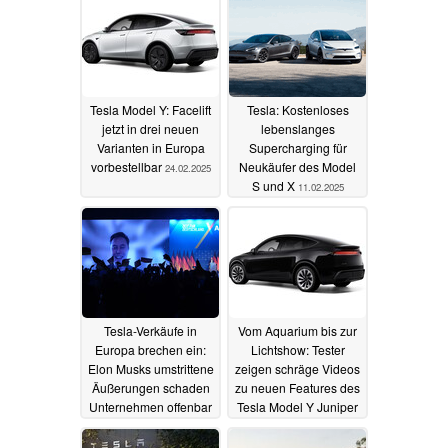
Tesla Model Y: Facelift
Tesla: Kostenloses
jetzt in drei neuen
lebenslanges
Varianten in Europa
Supercharging für
vorbestellbar
Neukäufer des Model
24.02.2025
S und X
11.02.2025
Tesla-Verkäufe in
Vom Aquarium bis zur
Europa brechen ein:
Lichtshow: Tester
Elon Musks umstrittene
zeigen schräge Videos
Äußerungen schaden
zu neuen Features des
Unternehmen offenbar
Tesla Model Y Juniper
09.02.2025
30.01.2025