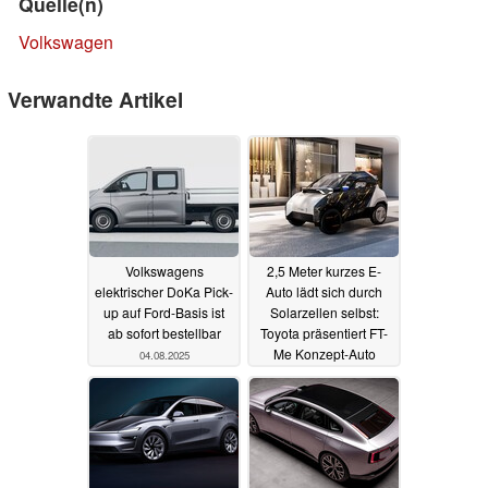
Quelle(n)
Volkswagen
Verwandte Artikel
Volkswagens
2,5 Meter kurzes E-
elektrischer DoKa Pick-
Auto lädt sich durch
up auf Ford-Basis ist
Solarzellen selbst:
ab sofort bestellbar
Toyota präsentiert FT-
Me Konzept-Auto
04.08.2025
13.03.2025