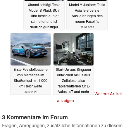
Xiaomi schlägt Tesla
Model Y Juniper: Tesla
Model S Plaid: SU7
Asia feiert erste
Ultra beschleunigt
Auslieferungen des
schneller und ist
neuen Facelifts
deutlich günstiger
27.02.2025
01.03.2025
Erste Feststoffbatterie
Start-Up aus Singapur
von Mercedes im
entwickelt Akkus aus
Straßentest mit 1.000
Zellulose, also
km Reichweite
Papierbatterien für E-
Autos, IoT und mehr
26.02.2025
Weitere Artikel
26.02.2025
anzeigen
3 Kommentare im Forum
Fragen, Anregungen, zusätzliche Informationen zu diesem