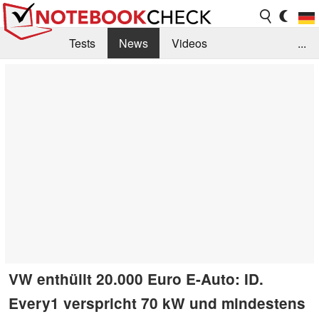
Tests
News
Videos
...
Benchmarks & Tech
Externe Tests
Kaufberatung
Deals
Suche
Jobs
Forum
VW enthüllt 20.000 Euro E-Auto: ID.
Every1 verspricht 70 kW und mindestens