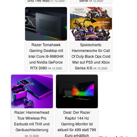
und 146 Watt
Serie
07.12.2020
04.12.2020
Razer Tomahawk
Spielecharts:
Gaming Desktop mit
Hammerwoche für Call
Intel Core i9-9980HK
Of Duty Black Ops Cold
und Nvidia GeForce
War auf PS5 und Xbox
RTX 3080
Series X/S
04.12.2020
04.12.2020
Razer: Hammerhead
Deal: Der Razer
True Wireless Pro
Raptor 144 Hz
Earbuds mit THX und
Gaming-Monitor ist
Geräuschisolierung
aktuell für 499 statt 799
Euro erhältlich
04.12.2020