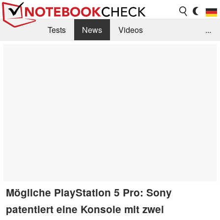
Tests
News
Videos
...
Benchmarks & Tech
Externe Tests
Kaufberatung
Deals
Suche
Jobs
Forum
Mögliche PlayStation 5 Pro: Sony
patentiert eine Konsole mit zwei