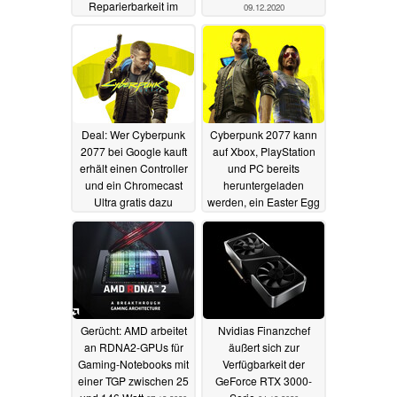
Reparierbarkeit im
09.12.2020
Teardown
13.12.2020
Deal: Wer Cyberpunk
Cyberpunk 2077 kann
2077 bei Google kauft
auf Xbox, PlayStation
erhält einen Controller
und PC bereits
und ein Chromecast
heruntergeladen
Ultra gratis dazu
werden, ein Easter Egg
begrüßt frühe Spieler
08.12.2020
07.12.2020
Gerücht: AMD arbeitet
Nvidias Finanzchef
an RDNA2-GPUs für
äußert sich zur
Gaming-Notebooks mit
Verfügbarkeit der
einer TGP zwischen 25
GeForce RTX 3000-