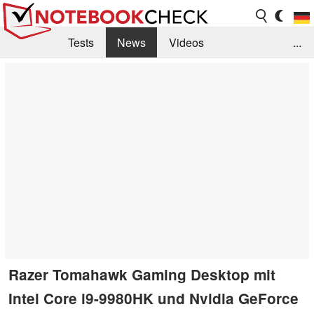
Tests
News
Videos
...
Benchmarks & Tech
Externe Tests
Kaufberatung
Deals
Suche
Jobs
Forum
Razer Tomahawk Gaming Desktop mit
Intel Core i9-9980HK und Nvidia GeForce