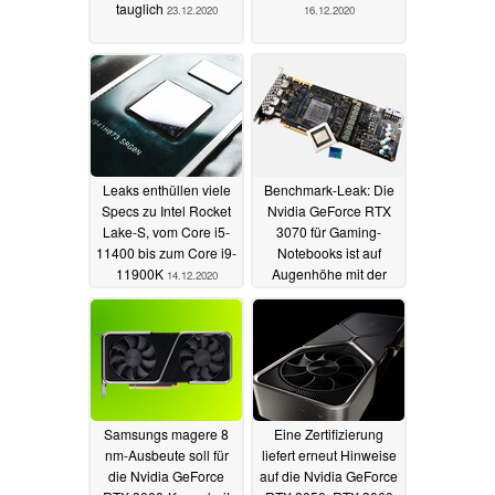
tauglich
23.12.2020
16.12.2020
Leaks enthüllen viele
Benchmark-Leak: Die
Specs zu Intel Rocket
Nvidia GeForce RTX
Lake-S, vom Core i5-
3070 für Gaming-
11400 bis zum Core i9-
Notebooks ist auf
11900K
Augenhöhe mit der
14.12.2020
RTX 2080 Ti
11.12.2020
Samsungs magere 8
Eine Zertifizierung
nm-Ausbeute soll für
liefert erneut Hinweise
die Nvidia GeForce
auf die Nvidia GeForce