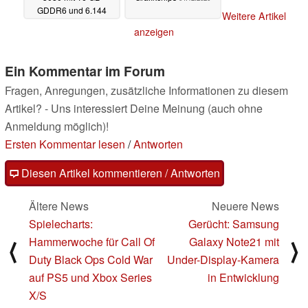
GDDR6 und 6.144
Weitere Artikel
CUDA-Kernen
anzeigen
07.12.2020
Ein Kommentar im Forum
Fragen, Anregungen, zusätzliche Informationen zu diesem
Artikel? - Uns interessiert Deine Meinung (auch ohne
Anmeldung möglich)!
Ersten Kommentar lesen
/
Antworten
Diesen Artikel kommentieren / Antworten
Ältere News
Neuere News
Spielecharts:
Gerücht: Samsung
Hammerwoche für Call Of
Galaxy Note21 mit
⟨
⟩
Duty Black Ops Cold War
Under-Display-Kamera
auf PS5 und Xbox Series
in Entwicklung
X/S