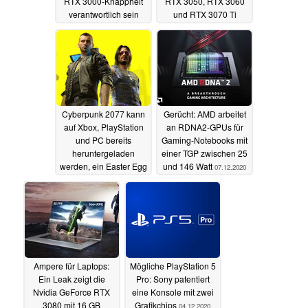
RTX 3000-Knappheit
RTX 3050, RTX 3060
verantwortlich sein
und RTX 3070 Ti
11.12.2020
08.12.2020
Cyberpunk 2077 kann
Gerücht: AMD arbeitet
auf Xbox, PlayStation
an RDNA2-GPUs für
und PC bereits
Gaming-Notebooks mit
heruntergeladen
einer TGP zwischen 25
werden, ein Easter Egg
und 146 Watt
07.12.2020
begrüßt frühe Spieler
07.12.2020
Ampere für Laptops:
Mögliche PlayStation 5
Ein Leak zeigt die
Pro: Sony patentiert
Nvidia GeForce RTX
eine Konsole mit zwei
3080 mit 16 GB
Grafikchips
04.12.2020