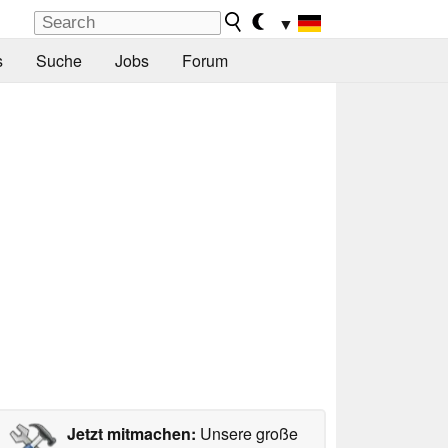
▼
s
Suche
Jobs
Forum
Jetzt mitmachen:
Unsere große