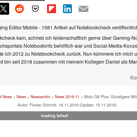
ing Editor Mobile
- 1581 Artikel auf Notebookcheck veröffentlic
kcheck kam, schrieb ich leidenschaftlich gerne über Gaming-N
ichsportals Notebookinfo behilflich war und Social-Media-Ko
hrte ich 2012 zu Notebookcheck zurück. Nun kümmere ich mich
d bin seit 2018 zusammen mit meinem Kollegen Daniel als Manag
Ko
nd News
>
News
>
Newsarchiv
>
News 2019-11
> Moto G8 Plus: Günstigere Mitt
Autor: Florian Schmitt, 18.11.2019 (Update: 15.11.2019)
loading failed!