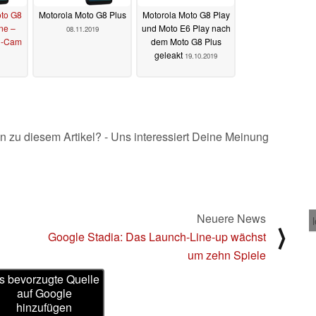
oto G8
Motorola Moto G8 Plus
Motorola Moto G8 Play
ne –
und Moto E6 Play nach
08.11.2019
n-Cam
dem Moto G8 Plus
geleakt
19.10.2019
n zu diesem Artikel? - Uns interessiert Deine Meinung
Neuere News
⟩
Google Stadia: Das Launch-Line-up wächst
um zehn Spiele
s bevorzugte Quelle
auf Google
hinzufügen