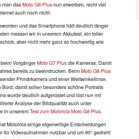
nn man das
Moto G8 Plus
nun erwerben, recht viel
ternet auch noch nicht.
eworden und das Smartphone hält deutlich länger
den messen wir in unserem Akkutest, ein toller
schick, aber nicht mehr ganz so hochwertig wie
n beim Vorgänger
Moto G7 Plus
die Kameras: Damit
Jahres bereits zu beeindrucken. Beim
Moto G8 Plus
lösender Primärkamera und einer Weitwinkellinse.
n Bord, damit sollen besonders schöne Portraits
a wurde deutlich aufgerüstet und löst nun mit
lierte Analyse der Bildqualität auch unter
ie in unserem
Test zum Motorola Moto G8 Plus
.
gs hat Motorola einige eigenwillige Entscheidungen
 nur für Videoaufnahmen nutzbar und um 90° gedreht