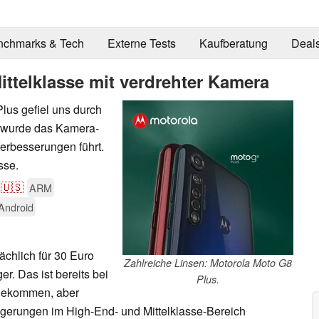
nchmarks & Tech
Externe Tests
Kaufberatung
Deal
ttelklasse mit verdrehter Kamera
lus gefiel uns durch
r wurde das Kamera-
Verbesserungen führt.
sse.
🇺🇸
ARM
Android
chlich für 30 Euro
Zahlreiche Linsen: Motorola Moto G8
r. Das ist bereits bei
Plus.
rgekommen, aber
gerungen im High-End- und Mittelklasse-Bereich