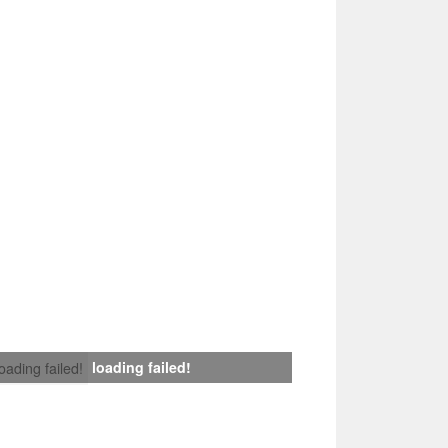
loading failed!
loading failed!