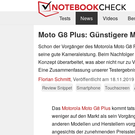
Tests
News
Videos
Be
Moto G8 Plus: Günstigere Mi
Schon der Vorgänger des Motorola Moto G8 P
seine gute Kameraleistung. Beim Nachfolge
Konzept überarbeitet, was aber nicht nur zu 
Eine Zusammenfassung unserer Testergebni
Florian Schmitt
,
Veröffentlicht am
18.11.2019
Review Snippet
Smartphone
Touchscreen
Das
Motorola Moto G8 Plus
kommt tatsä
weniger auf den Markt als sein Vorgänge
anderen Modellen und Herstellern vo
angesichts der zunehmenden Preisstei