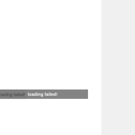
loading failed!
loading failed!