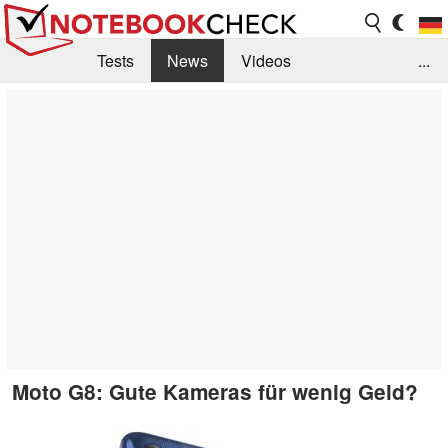
Tests
News
Videos
...
Benchmarks & Tech
Externe Tests
Kaufberatung
Deals
Suche
Jobs
Forum
Moto G8: Gute Kameras für wenig Geld?