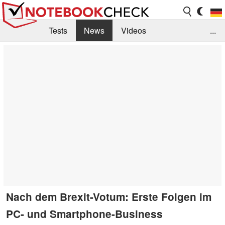
Tests
News
Videos
...
Benchmarks & Tech
Externe Tests
Kaufberatung
Deals
Suche
Jobs
Forum
Nach dem Brexit-Votum: Erste Folgen im
PC- und Smartphone-Business