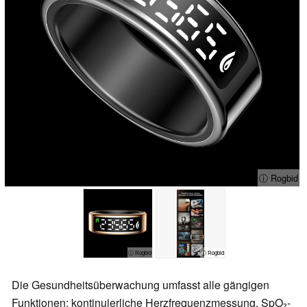
ⓘ Rogbid
ⓘ Rogbid
ⓘ Rogbid
Die Gesundheitsüberwachung umfasst alle gängigen
Funktionen: kontinuierliche Herzfrequenzmessung, SpO₂-