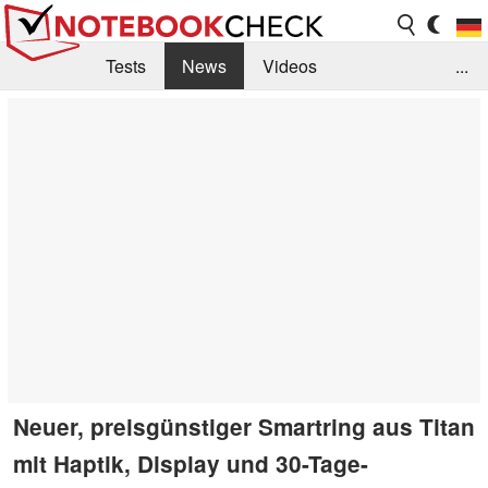
Tests
News
Videos
...
Benchmarks & Tech
Externe Tests
Kaufberatung
Deals
Suche
Jobs
Forum
Neuer, preisgünstiger Smartring aus Titan
mit Haptik, Display und 30-Tage-