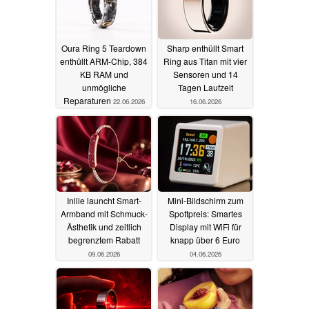
Oura Ring 5 Teardown
Sharp enthüllt Smart
enthüllt ARM-Chip, 384
Ring aus Titan mit vier
KB RAM und
Sensoren und 14
unmögliche
Tagen Laufzeit
Reparaturen
22.06.2026
16.06.2026
Inllie launcht Smart-
Mini-Bildschirm zum
Armband mit Schmuck-
Spottpreis: Smartes
Ästhetik und zeitlich
Display mit WiFi für
begrenztem Rabatt
knapp über 6 Euro
09.06.2026
04.06.2026