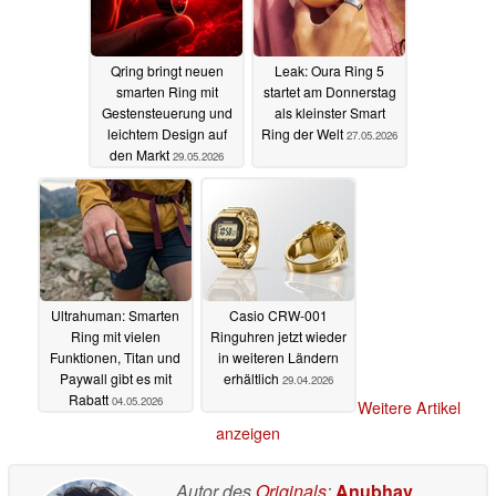
Qring bringt neuen
Leak: Oura Ring 5
smarten Ring mit
startet am Donnerstag
Gestensteuerung und
als kleinster Smart
leichtem Design auf
Ring der Welt
27.05.2026
den Markt
29.05.2026
Ultrahuman: Smarten
Casio CRW-001
Ring mit vielen
Ringuhren jetzt wieder
Funktionen, Titan und
in weiteren Ländern
Paywall gibt es mit
erhältlich
29.04.2026
Rabatt
04.05.2026
Weitere Artikel
anzeigen
Autor des
Originals
:
Anubhav